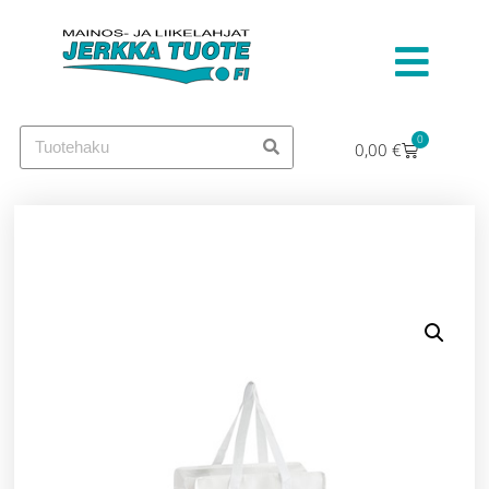
0
0,00
€