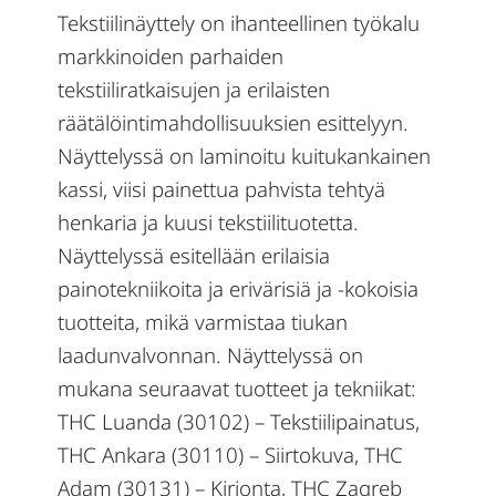
Tekstiilinäyttely on ihanteellinen työkalu
markkinoiden parhaiden
tekstiiliratkaisujen ja erilaisten
räätälöintimahdollisuuksien esittelyyn.
Näyttelyssä on laminoitu kuitukankainen
kassi, viisi painettua pahvista tehtyä
henkaria ja kuusi tekstiilituotetta.
Näyttelyssä esitellään erilaisia ​​
painotekniikoita ja erivärisiä ja -kokoisia
tuotteita, mikä varmistaa tiukan
laadunvalvonnan. Näyttelyssä on
mukana seuraavat tuotteet ja tekniikat:
THC Luanda (30102) – Tekstiilipainatus,
THC Ankara (30110) – Siirtokuva, THC
Adam (30131) – Kirjonta, THC Zagreb