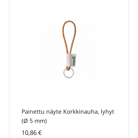
Painettu näyte Korkkinauha, lyhyt
(Ø 5 mm)
10,86
€