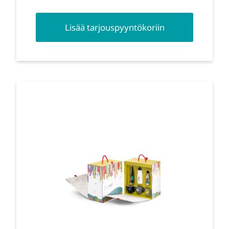
Lisää tarjouspyyntökoriin