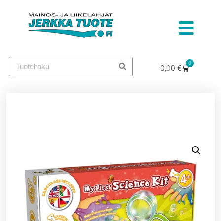
0
0,00
€