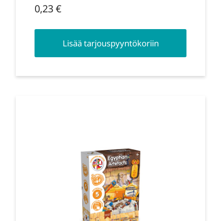
0,23
€
Lisää tarjouspyyntökoriin