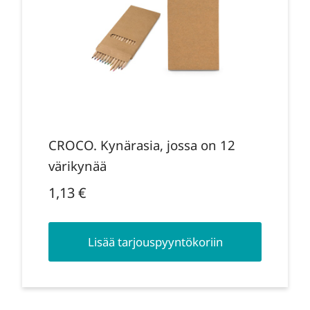
CROCO. Kynärasia, jossa on 12
värikynää
1,13
€
Lisää tarjouspyyntökoriin