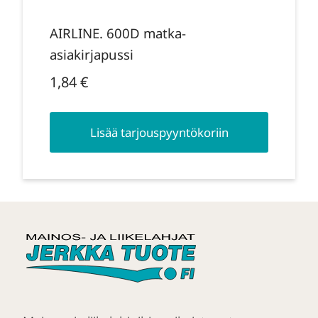
AIRLINE. 600D matka-
asiakirjapussi
1,84
€
Lisää tarjouspyyntökoriin