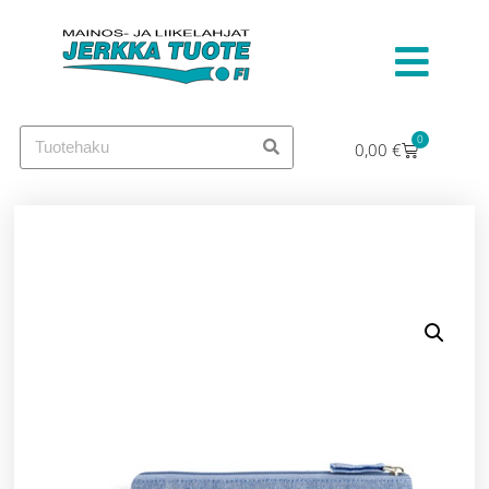
0
0,00
€