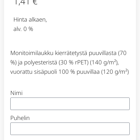
1,41
€
Hinta alkaen,
alv. 0 %
Monitoimilaukku kierrätetystä puuvillasta (70
%) ja polyesteristä (30 % rPET) (140 g/m²),
vuorattu sisäpuoli 100 % puuvillaa (120 g/m²)
Nimi
Puhelin