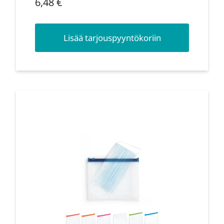
6,48
€
Lisää tarjouspyyntökoriin