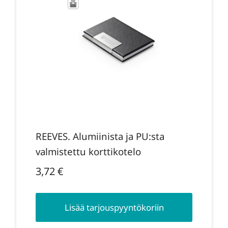
REEVES. Alumiinista ja PU:sta
valmistettu korttikotelo
3,72
€
Lisää tarjouspyyntökoriin