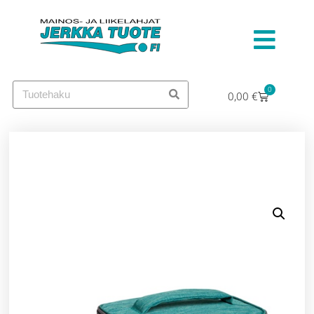
0
0,00
€