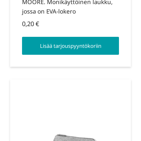
MOORE. Monikäyttöinen laukku,
jossa on EVA-lokero
0,20
€
Lisää tarjouspyyntökoriin