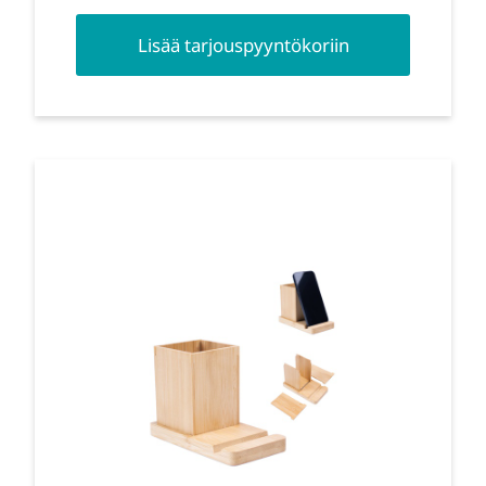
Lisää tarjouspyyntökoriin