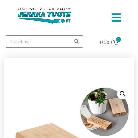
0
0,00
€