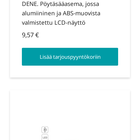
DENE. Pöytäsääasema, jossa
alumiininen ja ABS-muovista
valmistettu LCD-näyttö
9,57
€
Lisää tarjouspyyntökoriin