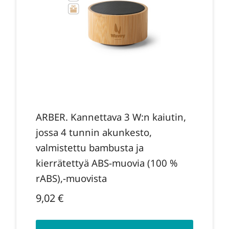
ARBER. Kannettava 3 W:n kaiutin,
jossa 4 tunnin akunkesto,
valmistettu bambusta ja
kierrätettyä ABS-muovia (100 %
rABS),-muovista
9,02
€