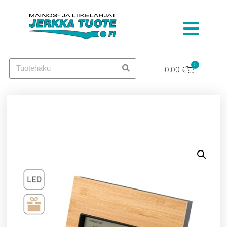
0
0,00
€