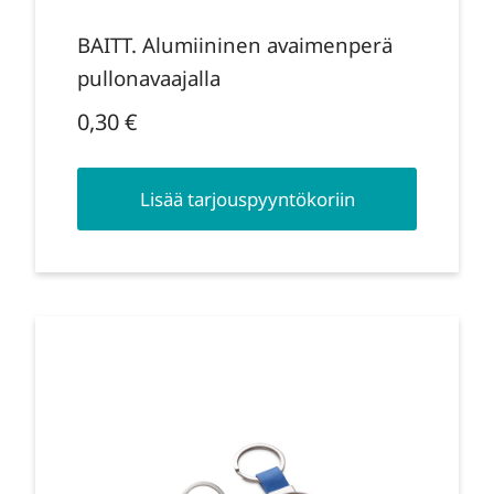
BAITT. Alumiininen avaimenperä
pullonavaajalla
0,30
€
Lisää tarjouspyyntökoriin