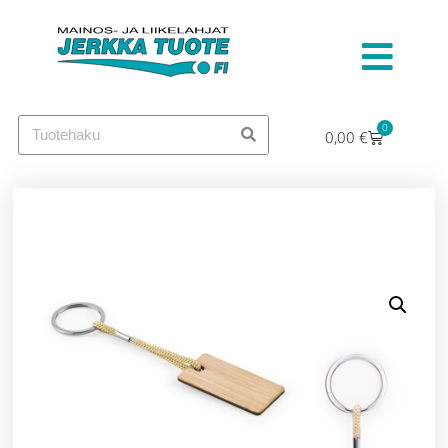
0
0,00
€