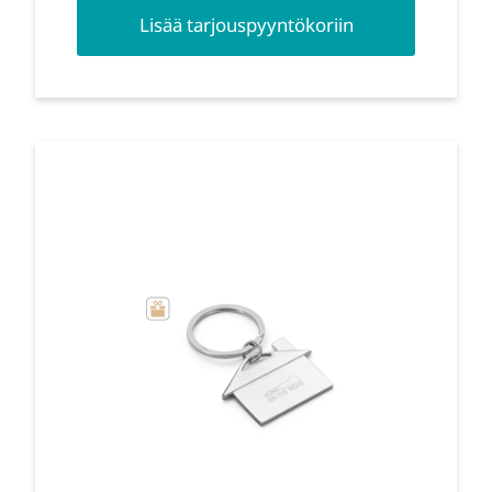
Lisää tarjouspyyntökoriin