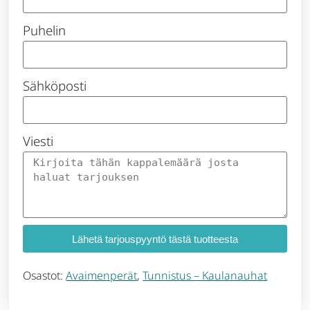
Puhelin
Sähköposti
Viesti
Lähetä tarjouspyyntö tästä tuotteesta
Osastot:
Avaimenperät
,
Tunnistus – Kaulanauhat