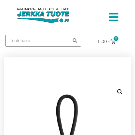
0
0,00
€