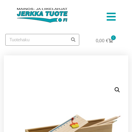
0
0,00
€