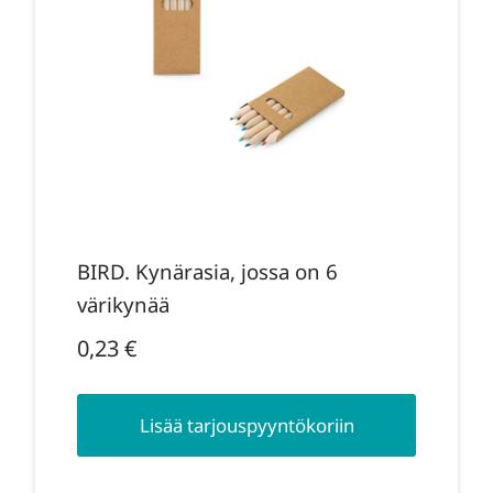
BIRD. Kynärasia, jossa on 6
värikynää
0,23
€
Lisää tarjouspyyntökoriin