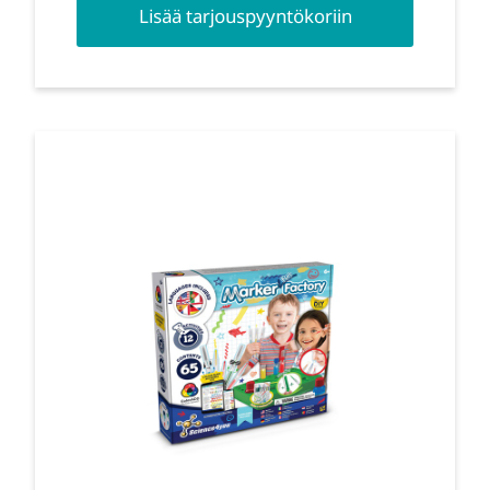
Lisää tarjouspyyntökoriin