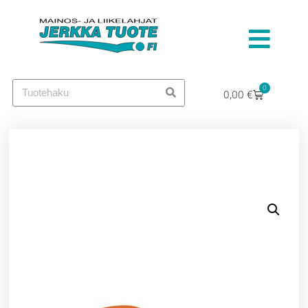
0
0,00
€