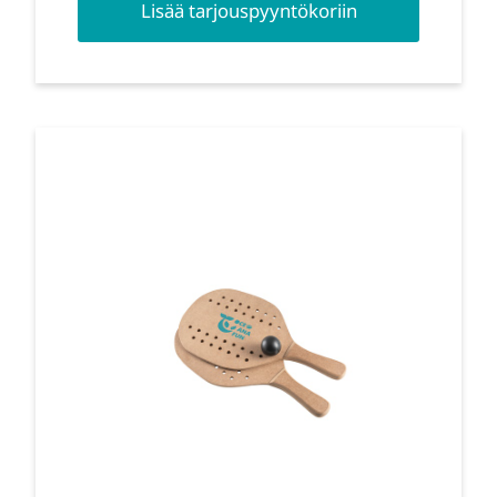
Lisää tarjouspyyntökoriin