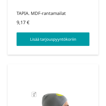
TAPIA. MDF-rantamailat
9,17
€
Lisää tarjouspyyntökoriin