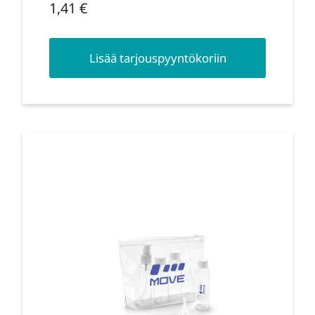
1,41
€
Lisää tarjouspyyntökoriin