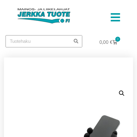
0
0,00
€