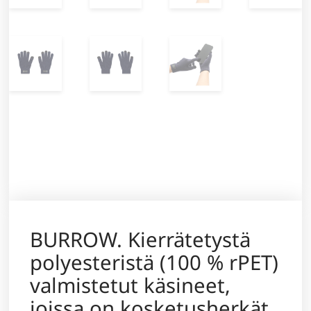
BURROW. Kierrätetystä
polyesteristä (100 % rPET)
valmistetut käsineet,
joissa on kosketusherkät