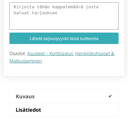
Lähetä tarjouspyyntö tästä tuotteesta
Osastot:
Asusteet – Korttitaskut
,
Henkilökohtaiset &
Matkustaminen
Kuvaus
Lisätiedot