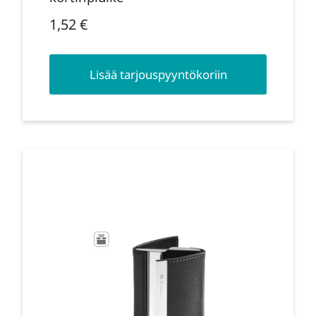
1,52
€
Lisää tarjouspyyntökoriin