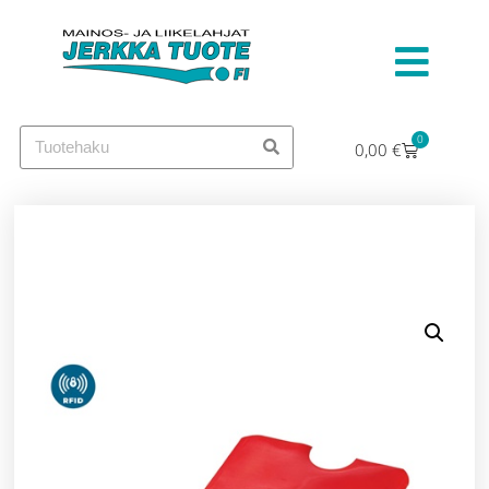
0
0,00
€