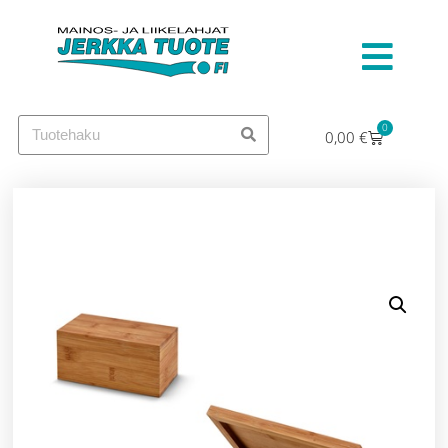
0
0,00
€