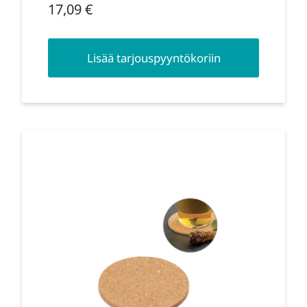
17,09
€
Lisää tarjouspyyntökoriin