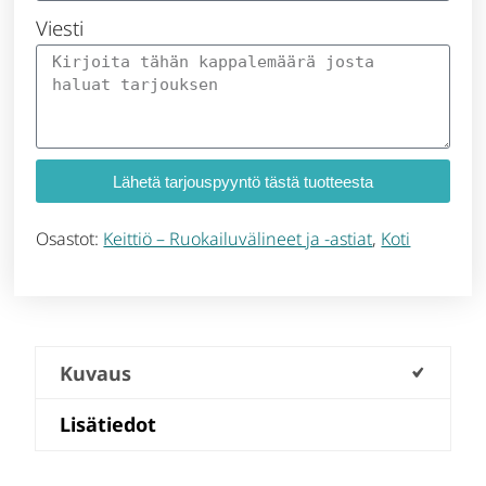
Viesti
Lähetä tarjouspyyntö tästä tuotteesta
Osastot:
Keittiö – Ruokailuvälineet ja -astiat
,
Koti
Kuvaus
Lisätiedot