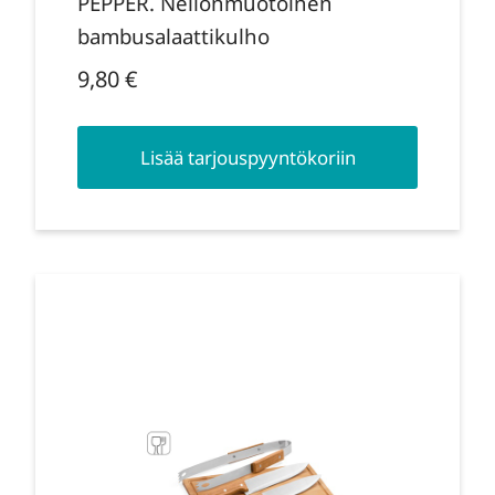
PEPPER. Neliönmuotoinen
bambusalaattikulho
9,80
€
Lisää tarjouspyyntökoriin