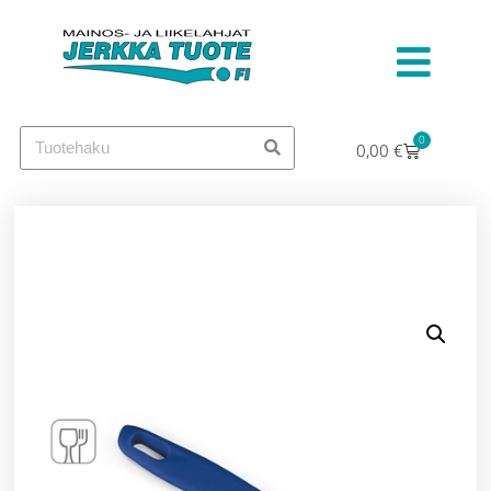
0
0,00
€