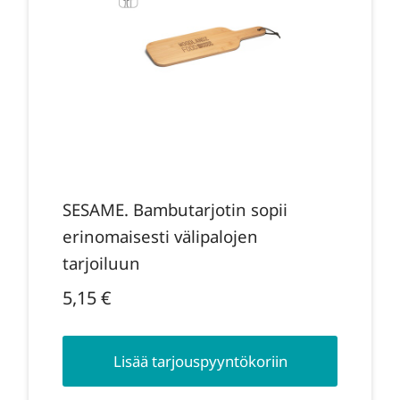
SESAME. Bambutarjotin sopii
erinomaisesti välipalojen
tarjoiluun
5,15
€
Lisää tarjouspyyntökoriin