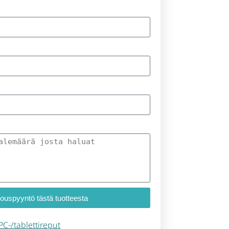
jouspyyntö tästä tuotteesta
PC-/tablettireput