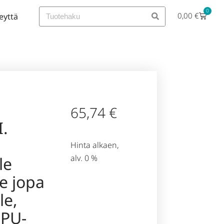
0
0,00
€
eyttä
65,74
€
.
Hinta alkaen,
alv. 0 %
le
e jopa
le,
 PU-