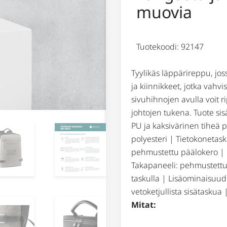
muovia
Tuotekoodi: 92147
Tyylikäs läppärireppu, jos
ja kiinnikkeet, jotka vahvi
sivuhihnojen avulla voit r
johtojen tukena. Tuote sis
PU ja kaksivärinen tiheä 
polyesteri | Tietokonetasku
pehmustettu päälokero | U
Takapaneeli: pehmustettu v
taskulla | Lisäominaisuude
vetoketjullista sisätaskua
Mitat: