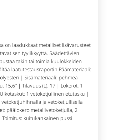
sa on laadukkaat metalliset lisävarusteet
stavat sen tyylikkyyttä. Säädettävien
ipustaa takin tai toimia kuulokkeiden
ältää laatutestausraportin.Päämateriaali:
polyesteri | Sisämateriaali: pehmeä
: 15,6″ | Tilavuus (L): 17 | Lokerot: 1
lkotaskut: 1 vetoketjullinen etutasku |
etoketjuhihnalla ja vetoketjullisella
t: päälokero metallivetoketjulla, 2
 | Toimitus: kuitukankainen pussi