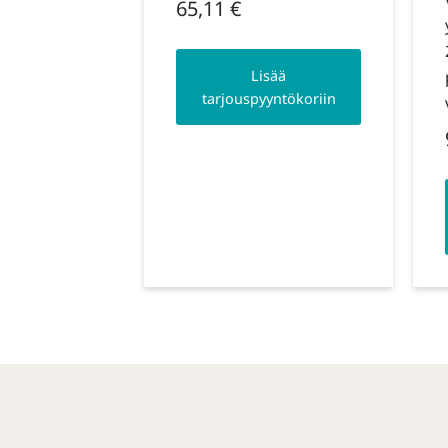
65,11
€
Lisää
tarjouspyyntökoriin