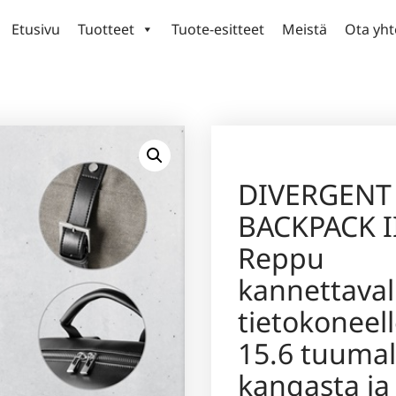
Etusivu
Tuotteet
Tuote-esitteet
Meistä
Ota yht
DIVERGENT
BACKPACK II
Reppu
kannettaval
tietokoneell
15.6 tuumal
kangasta ja