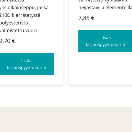
yksiolkainreppu, jossa
heijastavilla elementeill
210D kierrätetystä
7,85
€
polyesteristä
valmistettu vuori
Lisää
9,70
€
tarjouspyyntökoriin
Lisää
tarjouspyyntökoriin