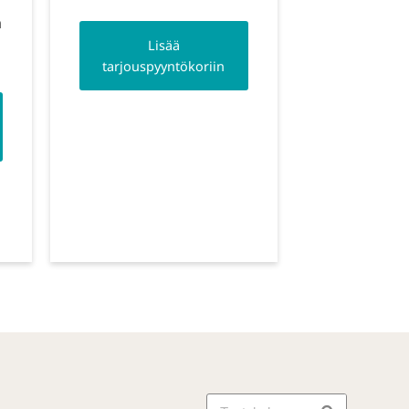
ä
Lisää
tarjouspyyntökoriin