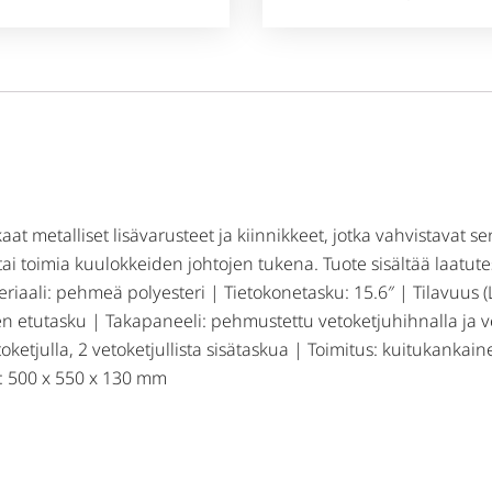
at metalliset lisävarusteet ja kiinnikkeet, jotka vahvistavat se
 tai toimia kuulokkeiden johtojen tukena. Tuote sisältää laatut
eriaali: pehmeä polyesteri | Tietokonetasku: 15.6″ | Tilavuus (
en etutasku | Takapaneeli: pehmustettu vetoketjuhihnalla ja vet
ketjulla, 2 vetoketjullista sisätaskua | Toimitus: kuitukankai
: 500 x 550 x 130 mm