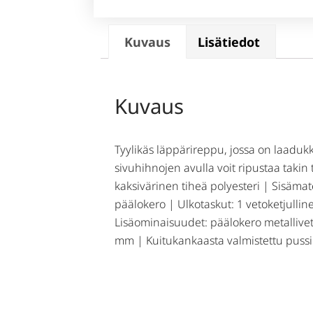
Kuvaus
Lisätiedot
Kuvaus
Tyylikäs läppärireppu, jossa on laadukka
sivuhihnojen avulla voit ripustaa takin
kaksivärinen tiheä polyesteri | Sisämat
päälokero | Ulkotaskut: 1 vetoketjullin
Lisäominaisuudet: päälokero metalliveto
mm | Kuitukankaasta valmistettu pussi