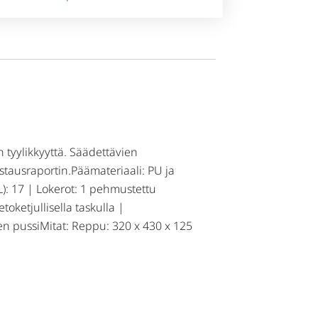
n tyylikkyyttä. Säädettävien
estausraportin.Päämateriaali: PU ja
L): 17 | Lokerot: 1 pehmustettu
oketjullisella taskulla |
nen pussiMitat: Reppu: 320 x 430 x 125