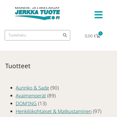
0
0,00
€
Tuotteet
Aurinko & Sade
(90)
Avaimenperät
(89)
DOM'ING
(13)
Henkilökohtaiset & Matkustaminen
(97)