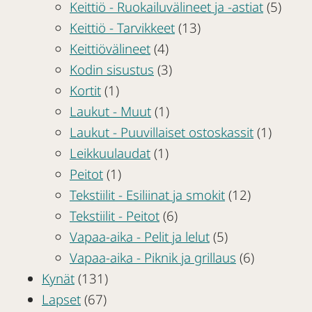
Keittiö - Ruokailuvälineet ja -astiat
(5)
Keittiö - Tarvikkeet
(13)
Keittiövälineet
(4)
Kodin sisustus
(3)
Kortit
(1)
Laukut - Muut
(1)
Laukut - Puuvillaiset ostoskassit
(1)
Leikkuulaudat
(1)
Peitot
(1)
Tekstiilit - Esiliinat ja smokit
(12)
Tekstiilit - Peitot
(6)
Vapaa-aika - Pelit ja lelut
(5)
Vapaa-aika - Piknik ja grillaus
(6)
Kynät
(131)
Lapset
(67)