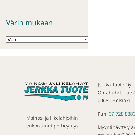
Värin mukaan
Jerkka Tuote Oy
Ohrahuhdantie 
00680 Helsinki
Puh.
09 728 888
Mainos- ja liikelahjoihin
erikoistunut perheyritys.
Myyntinäyttely a
ma–pe klo 9.00–