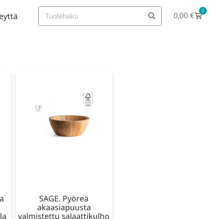
0
0,00
€
eyttä
ta
SAGE. Pyöreä
akaasiapuusta
la
valmistettu salaattikulho