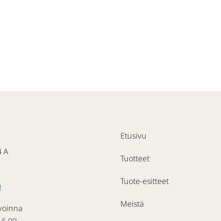
Etusivu
4 A
Tuotteet
Tuote-esitteet
0
Meistä
voinna
16.00