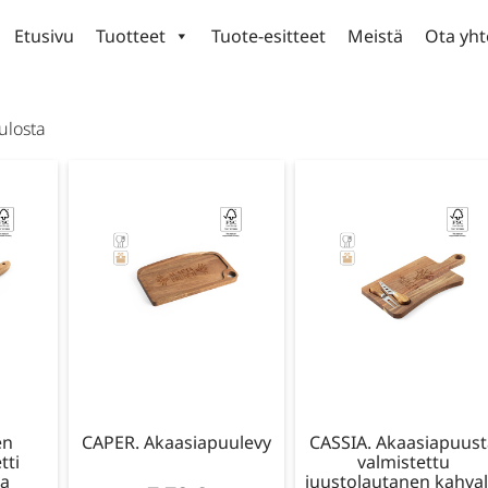
Etusivu
Tuotteet
Tuote-esitteet
Meistä
Ota yht
ulosta
en
CAPER. Akaasiapuulevy
CASSIA. Akaasiapuus
tti
valmistettu
ta
juustolautanen kahval