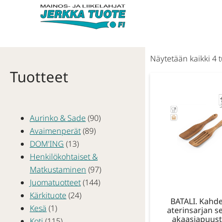
Näytetään kaikki 4 t
Tuotteet
Aurinko & Sade
(90)
Avaimenperät
(89)
DOM'ING
(13)
Henkilökohtaiset &
Matkustaminen
(97)
Juomatuotteet
(144)
Kärkituote
(24)
BATALI. Kahd
Kesä
(1)
aterinsarjan se
akaasiapuus
Koti
(115)