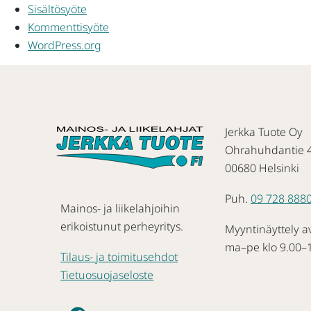
Sisältösyöte
Kommenttisyöte
WordPress.org
Jerkka Tuote Oy
Ohrahuhdantie 
00680 Helsinki
Puh.
09 728 888
Mainos- ja liikelahjoihin
erikoistunut perheyritys.
Myyntinäyttely a
ma–pe klo 9.00–
Tilaus- ja toimitusehdot
Tietuosuojaseloste