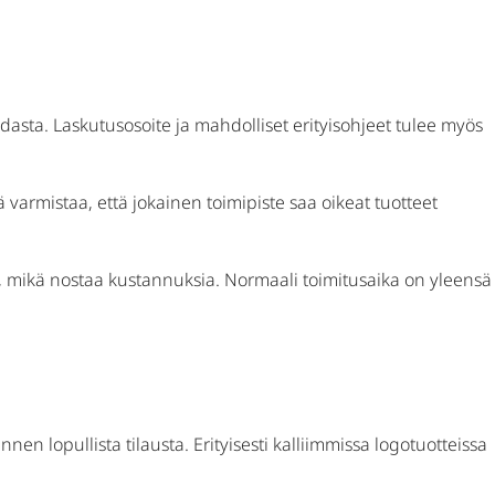
asta. Laskutusosoite ja mahdolliset erityisohjeet tulee myös
 varmistaa, että jokainen toimipiste saa oikeat tuotteet
sen, mikä nostaa kustannuksia. Normaali toimitusaika on yleensä
en lopullista tilausta. Erityisesti kalliimmissa logotuotteissa