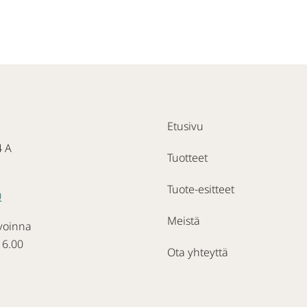
Etusivu
4 A
Tuotteet
Tuote-esitteet
0
Meistä
voinna
16.00
Ota yhteyttä