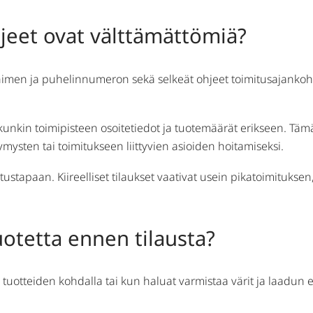
hjeet ovat välttämättömiä?
 nimen ja puhelinnumeron sekä selkeät ohjeet toimitusajankohd
 kunkin toimipisteen osoitetiedot ja tuotemäärät erikseen. Tämä
ymysten tai toimitukseen liittyvien asioiden hoitamiseksi.
utustapaan. Kiireelliset tilaukset vaativat usein pikatoimituk
otetta ennen tilausta?
uotteiden kohdalla tai kun haluat varmistaa värit ja laadun enn