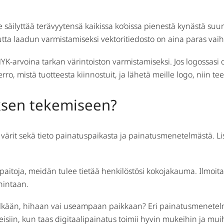
säilyttää terävyytensä kaikissa ko’oissa pienestä kynästä suure
mutta laadun varmistamiseksi vektoritiedosto on aina paras vai
K-arvoina tarkan värintoiston varmistamiseksi. Jos logossasi on
 mistä tuotteesta kiinnostuit, ja lähetä meille logo, niin t
uksen tekemiseen?
 värit sekä tieto painatuspaikasta ja painatusmenetelmästä. Li
-paitoja, meidän tulee tietää henkilöstösi kokojakauma. Ilmoita,
hintaan.
 selkään, hihaan vai useampaan paikkaan? Eri painatusmenetelm
siin, kun taas digitaalipainatus toimii hyvin mukeihin ja muih