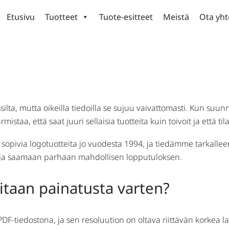
Etusivu
Tuotteet
Tuote-esitteet
Meistä
Ota yht
tteiden tilaukseen?
a, mutta oikeilla tiedoilla se sujuu vaivattomasti. Kun suunnit
istaa, että saat juuri sellaisia tuotteita kuin toivoit ja että ti
opivia logotuotteita jo vuodesta 1994, ja tiedämme tarkalleen
n ja saamaan parhaan mahdollisen lopputuloksen.
vitaan painatusta varten?
PDF-tiedostona, ja sen resoluution on oltava riittävän korkea 