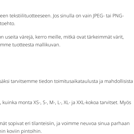
en tekstiilituotteeseen. Jos sinulla on vain JPEG- tai PNG-
htoehto.
 useita värejä, kerro meille, mitkä ovat tärkeimmät värit,
eemme tuotteesta mallikuvan.
säksi tarvitsemme tiedon toimitusaikataulusta ja mahdollisista
 kuinka monta XS-, S-, M-, L-, XL- ja XXL-kokoa tarvitset. Myös
ät sopivat eri tilanteisiin, ja voimme neuvoa sinua parhaan
in koviin pintoihin.