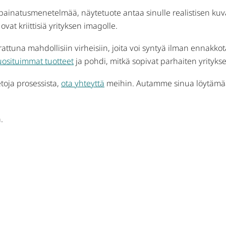
tta painatusmenetelmää, näytetuote antaa sinulle realistisen ku
ovat kriittisiä yrityksen imagolle.
rattuna mahdollisiin virheisiin, joita voi syntyä ilman ennakk
uosituimmat tuotteet
ja pohdi, mitkä sopivat parhaiten yritykses
etoja prosessista,
ota yhteyttä
meihin. Autamme sinua löytämään 
.