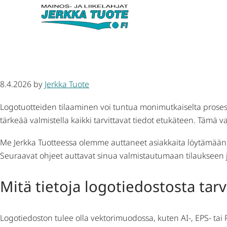
Mitä tietoja tarvitaan logotuo
8.4.2026
by
Jerkka Tuote
Logotuotteiden tilaaminen voi tuntua monimutkaiselta prosessilt
tärkeää valmistella kaikki tarvittavat tiedot etukäteen. Tämä varm
Me Jerkka Tuotteessa olemme auttaneet asiakkaita löytämään s
Seuraavat ohjeet auttavat sinua valmistautumaan tilauksee
Mitä tietoja logotiedostosta tar
Logotiedoston tulee olla vektorimuodossa, kuten AI-, EPS- tai 