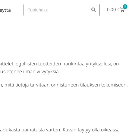
0
0,00
€
eyttä
telet logollisten tuotteiden hankintaa yrityksellesi, on
laus etenee ilman viivytyksiä.
, mitä tietoja tarvitaan onnistuneen tilauksen tekemiseen.
laadukasta painatusta varten. Kuvan täytyy olla oikeassa