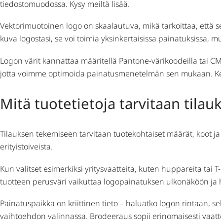
tiedostomuodossa. Kysy meiltä lisää.
Vektorimuotoinen logo on skaalautuva, mikä tarkoittaa, että se 
kuva logostasi, se voi toimia yksinkertaisissa painatuksissa, 
Logon värit kannattaa määritellä Pantone-värikoodeilla tai CMY
jotta voimme optimoida painatusmenetelmän sen mukaan. Kerro,
Mitä tuotetietoja tarvitaan tila
Tilauksen tekemiseen tarvitaan tuotekohtaiset määrät, koot ja
erityistoiveista.
Kun valitset esimerkiksi yritysvaatteita, kuten huppareita tai T
tuotteen perusväri vaikuttaa logopainatuksen ulkonäköön ja 
Painatuspaikka on kriittinen tieto – haluatko logon rintaan,
vaihtoehdon valinnassa. Brodeeraus sopii erinomaisesti vaattei