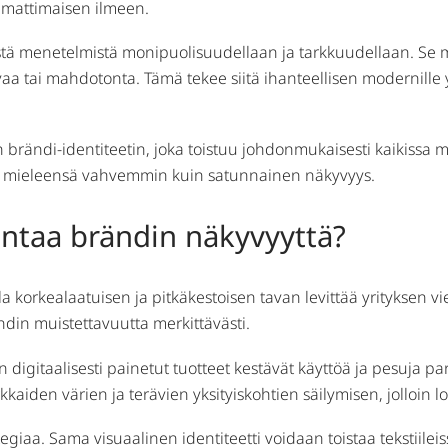
ammattimaisen ilmeen.
stä menetelmistä monipuolisuudellaan ja tarkkuudellaan. Se 
a tai mahdotonta. Tämä tekee siitä ihanteellisen modernille yr
an brändi-identiteetin, joka toistuu johdonmukaisesti kaikissa
en mieleensä vahvemmin kuin satunnainen näkyvyys.
antaa brändin näkyvyyttä?
 korkealaatuisen ja pitkäkestoisen tavan levittää yrityksen v
ändin muistettavuutta merkittävästi.
 digitaalisesti painetut tuotteet kestävät käyttöä ja pesuja 
aiden värien ja terävien yksityiskohtien säilymisen, jolloin l
iaa. Sama visuaalinen identiteetti voidaan toistaa tekstiileis