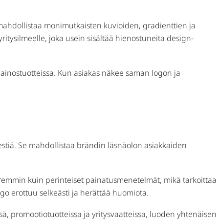
mahdollistaa monimutkaisten kuvioiden, gradienttien ja
itysilmeelle, joka usein sisältää hienostuneita design-
 mainostuotteissa. Kun asiakas näkee saman logon ja
iestiä. Se mahdollistaa brändin läsnäolon asiakkaiden
paremmin kuin perinteiset painatusmenetelmät, mikä tarkoittaa
ogo erottuu selkeästi ja herättää huomiota.
sä, promootiotuotteissa ja yritysvaatteissa, luoden yhtenäisen