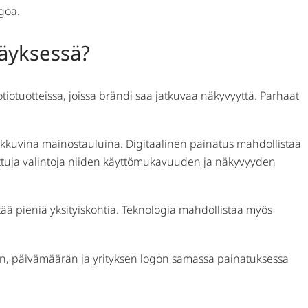
goa.
däyksessä?
tiotuotteissa, joissa brändi saa jatkuvaa näkyvyyttä. Parhaat
liikkuvina mainostauluina. Digitaalinen painatus mahdollistaa
osittuja valintoja niiden käyttömukavuuden ja näkyvyyden
ältää pieniä yksityiskohtia. Teknologia mahdollistaa myös
men, päivämäärän ja yrityksen logon samassa painatuksessa