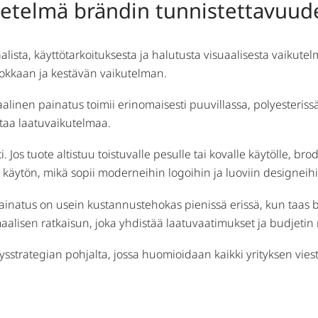
netelmä brändin tunnistettavuu
ta, käyttötarkoituksesta ja halutusta visuaalisesta vaikutelma
rvokkaan ja kestävän vaikutelman.
linen painatus toimii erinomaisesti puuvillassa, polyesterissä
staa laatuvaikutelmaa.
Jos tuote altistuu toistuvalle pesulle tai kovalle käytölle, br
 käytön, mikä sopii moderneihin logoihin ja luoviin designeihi
 painatus on usein kustannustehokas pienissä erissä, kun taas
lisen ratkaisun, joka yhdistää laatuvaatimukset ja budjetin re
rategian pohjalta, jossa huomioidaan kaikki yrityksen viestint