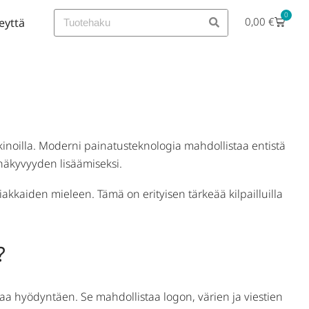
0
0,00
€
eyttä
ettavuuteen?
kinoilla. Moderni painatusteknologia mahdollistaa entistä
 näkyvyyden lisäämiseksi.
akkaiden mieleen. Tämä on erityisen tärkeää kilpailluilla
?
giaa hyödyntäen. Se mahdollistaa logon, värien ja viestien