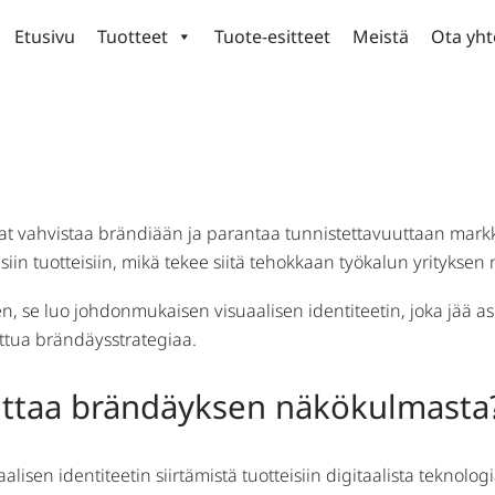
Etusivu
Tuotteet
Tuote-esitteet
Meistä
Ota yht
ksen vaikutus brändin tunnist
oivat vahvistaa brändiään ja parantaa tunnistettavuuttaan mark
iin tuotteisiin, mikä tekee siitä tehokkaan työkalun yrityksen
 se luo johdonmukaisen visuaalisen identiteetin, joka jää asi
kittua brändäysstrategiaa.
oittaa brändäyksen näkökulmasta
lisen identiteetin siirtämistä tuotteisiin digitaalista teknolo