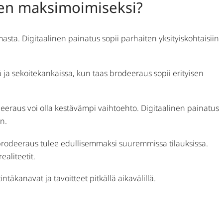
den maksimoimiseksi?
sta. Digitaalinen painatus sopii parhaiten yksityiskohtaisiin
 ja sekoitekankaissa, kun taas brodeeraus sopii erityisen
odeeraus voi olla kestävämpi vaihtoehto. Digitaalinen painatus
n.
 brodeeraus tulee edullisemmaksi suuremmissa tilauksissa.
aliteetit.
äkanavat ja tavoitteet pitkällä aikavälillä.