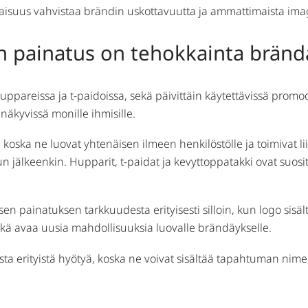
isuus vahvistaa brändin uskottavuutta ja ammattimaista ima
nen painatus on tehokkainta brän
uppareissa ja t-paidoissa, sekä päivittäin käytettävissä promoo
 näkyvissä monille ihmisille.
, koska ne luovat yhtenäisen ilmeen henkilöstölle ja toimivat 
sun jälkeenkin. Hupparit, t-paidat ja kevyttoppatakki ovat su
lisen painatuksen tarkkuudesta erityisesti silloin, kun logo sis
kä avaa uusia mahdollisuuksia luovalle brändäykselle.
sta erityistä hyötyä, koska ne voivat sisältää tapahtuman ni