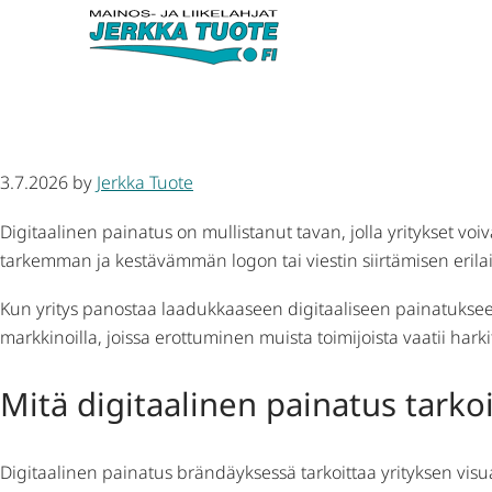
Mikä on digitaalisen painatu
3.7.2026
by
Jerkka Tuote
Digitaalinen painatus on mullistanut tavan, jolla yritykset v
tarkemman ja kestävämmän logon tai viestin siirtämisen erilais
Kun yritys panostaa laadukkaaseen digitaaliseen painatukseen,
markkinoilla, joissa erottuminen muista toimijoista vaatii har
Mitä digitaalinen painatus tark
Digitaalinen painatus brändäyksessä tarkoittaa yrityksen visuaa