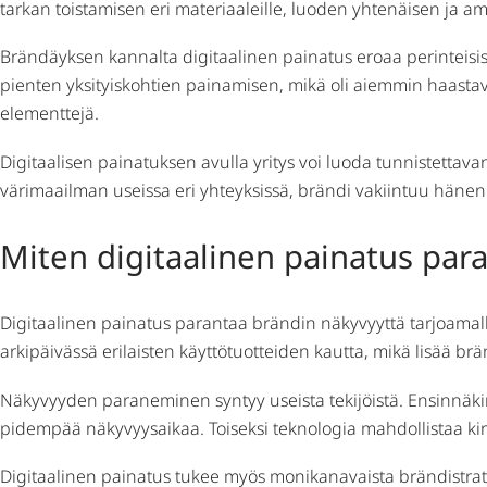
tarkan toistamisen eri materiaaleille, luoden yhtenäisen ja 
Brändäyksen kannalta digitaalinen painatus eroaa perinteisi
pienten yksityiskohtien painamisen, mikä oli aiemmin haastava
elementtejä.
Digitaalisen painatuksen avulla yritys voi luoda tunnistettav
värimaailman useissa eri yhteyksissä, brändi vakiintuu hän
Miten digitaalinen painatus par
Digitaalinen painatus parantaa brändin näkyvyyttä tarjoamalla
arkipäivässä erilaisten käyttötuotteiden kautta, mikä lisää br
Näkyvyyden paraneminen syntyy useista tekijöistä. Ensinnäkin
pidempää näkyvyysaikaa. Toiseksi teknologia mahdollistaa kirkk
Digitaalinen painatus tukee myös monikanavaista brändistrateg