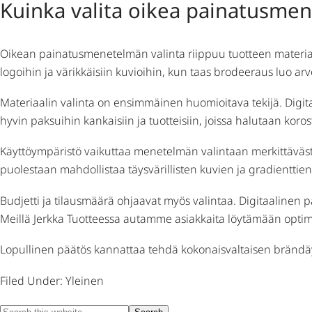
Kuinka valita oikea painatusme
Oikean painatusmenetelmän valinta riippuu tuotteen materiaalis
logoihin ja värikkäisiin kuvioihin, kun taas brodeeraus luo a
Materiaalin valinta on ensimmäinen huomioitava tekijä. Digitaa
hyvin paksuihin kankaisiin ja tuotteisiin, joissa halutaan koro
Käyttöympäristö vaikuttaa menetelmän valintaan merkittävästi. 
puolestaan mahdollistaa täysvärillisten kuvien ja gradienttien
Budjetti ja tilausmäärä ohjaavat myös valintaa. Digitaalinen
Meillä Jerkka Tuotteessa autamme asiakkaita löytämään optimaa
Lopullinen päätös kannattaa tehdä kokonaisvaltaisen brändäysst
Filed Under: Yleinen