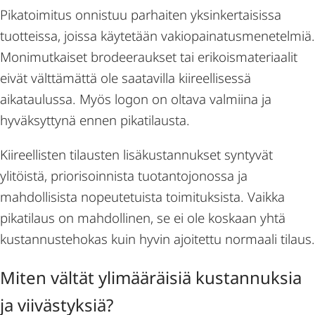
Pikatoimitus onnistuu parhaiten yksinkertaisissa
tuotteissa, joissa käytetään vakiopainatusmenetelmiä.
Monimutkaiset brodeeraukset tai erikoismateriaalit
eivät välttämättä ole saatavilla kiireellisessä
aikataulussa. Myös logon on oltava valmiina ja
hyväksyttynä ennen pikatilausta.
Kiireellisten tilausten lisäkustannukset syntyvät
ylitöistä, priorisoinnista tuotantojonossa ja
mahdollisista nopeutetuista toimituksista. Vaikka
pikatilaus on mahdollinen, se ei ole koskaan yhtä
kustannustehokas kuin hyvin ajoitettu normaali tilaus.
Miten vältät ylimääräisiä kustannuksia
ja viivästyksiä?