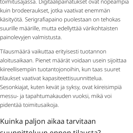
toimitusajassa. Digitaalipainatukset ovat nopeampia
kuin brodeeraukset, jotka vaativat enemmän
käsityötä. Serigrafiapaino puolestaan on tehokas
suurille määrille, mutta edellyttää värikohtaisten
painolevyjen valmistusta.
Tilausmäärä vaikuttaa erityisesti tuotannon
aloitusaikaan. Pienet määrät voidaan usein sijoittaa
kiireellisempiin tuotantojonoihin, kun taas suuret
tilaukset vaativat kapasiteettisuunnittelua.
Sesonkiajat, kuten kevät ja syksy, ovat kiireisimpiä
messu- ja tapahtumakauden vuoksi, mikä voi
pidentää toimitusaikoja.
Kuinka paljon aikaa tarvitaan
suunnitteluun ennen tilausta?