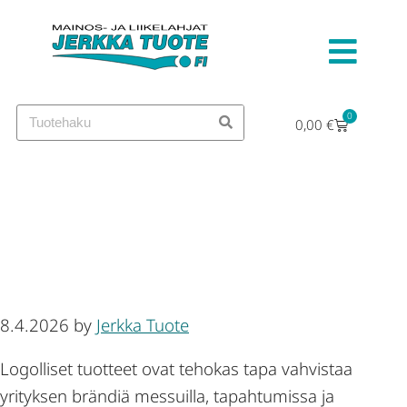
0
0,00
€
Milloin logolliset tuotteet
kannattaa tilata ennen
tapahtumaa?
8.4.2026
by
Jerkka Tuote
Logolliset tuotteet ovat tehokas tapa vahvistaa
yrityksen brändiä messuilla, tapahtumissa ja