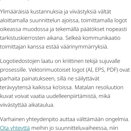
Ylimääräisiä kustannuksia ja viivästyksiä vältät
aloittamalla suunnittelun ajoissa, toimittamalla logot
oikeassa muodossa ja tekemällä päätökset nopeasti
tarkistuskierrosten aikana. Selkeä kommunikaatio
toimittajan kanssa estää väärinymmärryksiä.
Logotiedostojen laatu on kriittinen tekijä sujuvalle
prosessille. Vektorimuotoiset logot (AI, EPS, PDF) ovat
parhaita painatukseen, sillä ne säilyttävät
terävyytensä kaikissa ko’oissa. Matalan resoluution
kuvat voivat vaatia uudelleenpiirtämistä, mikä
viivästyttää aikataulua.
Varhainen yhteydenpito auttaa välttämään ongelmia.
Ota yhteyttä
meihin jo suunnitteluvaiheessa, niin