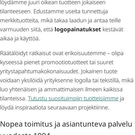
löydämme juuri oikean tuotteen jokaiseen
tilanteeseen. Edustamme useita tunnettuja
merkkituotteita, mikä takaa laadun ja antaa teille
varmuuden siitä, että
logopainatukset
kestävät
aikaa ja käyttöä.
Räätälöidyt ratkaisut ovat erikoisuutemme – olipa
kyseessä pienet promootiotuotteet tai suuret
yritystapahtumakokonaisuudet. Jokainen tuote
voidaan yksilöidä yrityksenne logolla tai tekstillä, mikä
luo yhtenäisen ja ammattimaisen ilmeen kaikissa
tilanteissa.
Tutustu suosituimpiin tuotteisiimme
ja
löydä inspiraatiota seuraavaan projektiinne.
Nopea toimitus ja asiantunteva palvelu