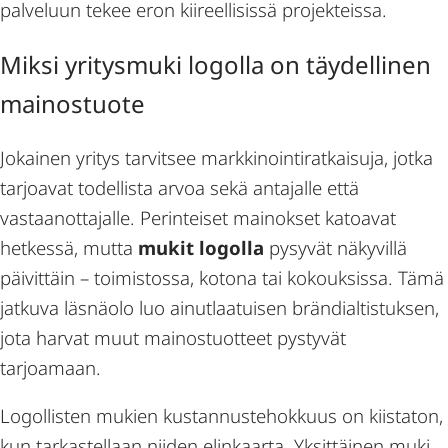
palveluun tekee eron kiireellisissä projekteissa.
Miksi yritysmuki logolla on täydellinen
mainostuote
Jokainen yritys tarvitsee markkinointiratkaisuja, jotka
tarjoavat todellista arvoa sekä antajalle että
vastaanottajalle. Perinteiset mainokset katoavat
hetkessä, mutta
mukit logolla
pysyvät näkyvillä
päivittäin – toimistossa, kotona tai kokouksissa. Tämä
jatkuva läsnäolo luo ainutlaatuisen brändialtistuksen,
jota harvat muut mainostuotteet pystyvät
tarjoamaan.
Logollisten mukien kustannustehokkuus on kiistaton,
kun tarkastellaan niiden elinkaarta. Yksittäinen muki