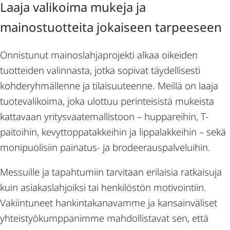
Laaja valikoima mukeja ja
mainostuotteita jokaiseen tarpeeseen
Onnistunut mainoslahjaprojekti alkaa oikeiden
tuotteiden valinnasta, jotka sopivat täydellisesti
kohderyhmällenne ja tilaisuuteenne. Meillä on laaja
tuotevalikoima, joka ulottuu perinteisistä mukeista
kattavaan yritysvaatemallistoon – huppareihin, T-
paitoihin, kevyttoppatakkeihin ja lippalakkeihin – sekä
monipuolisiin painatus- ja brodeerauspalveluihin.
Messuille ja tapahtumiin tarvitaan erilaisia ratkaisuja
kuin asiakaslahjoiksi tai henkilöstön motivointiin.
Vakiintuneet hankintakanavamme ja kansainväliset
yhteistyökumppanimme mahdollistavat sen, että