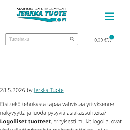
0
0,00
€
Mukit logolla ja mainostuotteet
— nopea toimitus
28.5.2026
by
Jerkka Tuote
Etsittekö tehokasta tapaa vahvistaa yrityksenne
näkyvyyttä ja luoda pysyviä asiakassuhteita?
Logolliset tuotteet
, erityisesti mukit logolla, ovat
yksi vaikuttavimmista mainostuotteista, jotka