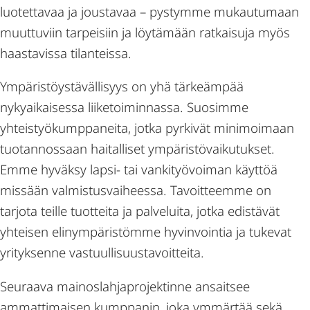
luotettavaa ja joustavaa – pystymme mukautumaan
muuttuviin tarpeisiin ja löytämään ratkaisuja myös
haastavissa tilanteissa.
Ympäristöystävällisyys on yhä tärkeämpää
nykyaikaisessa liiketoiminnassa. Suosimme
yhteistyökumppaneita, jotka pyrkivät minimoimaan
tuotannossaan haitalliset ympäristövaikutukset.
Emme hyväksy lapsi- tai vankityövoiman käyttöä
missään valmistusvaiheessa. Tavoitteemme on
tarjota teille tuotteita ja palveluita, jotka edistävät
yhteisen elinympäristömme hyvinvointia ja tukevat
yrityksenne vastuullisuustavoitteita.
Seuraava mainoslahjaprojektinne ansaitsee
ammattimaisen kumppanin, joka ymmärtää sekä