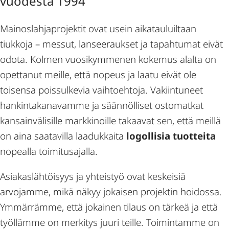
vuodesta 1994
Mainoslahjaprojektit ovat usein aikatauluiltaan
tiukkoja – messut, lanseeraukset ja tapahtumat eivät
odota. Kolmen vuosikymmenen kokemus alalta on
opettanut meille, että nopeus ja laatu eivät ole
toisensa poissulkevia vaihtoehtoja. Vakiintuneet
hankintakanavamme ja säännölliset ostomatkat
kansainvälisille markkinoille takaavat sen, että meillä
on aina saatavilla laadukkaita
logollisia tuotteita
nopealla toimitusajalla.
Asiakaslähtöisyys ja yhteistyö ovat keskeisiä
arvojamme, mikä näkyy jokaisen projektin hoidossa.
Ymmärrämme, että jokainen tilaus on tärkeä ja että
työllämme on merkitys juuri teille. Toimintamme on