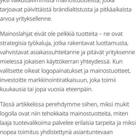
tarjoavat päivittäistä brändialtistusta ja pitkäaikaista
arvoa yrityksellenne.
Mainoslahjat eivät ole pelkkiä tuotteita – ne ovat
strategisia työkaluja, jotka rakentavat luottamusta,
vahvistavat asiakassuhteitanne ja pitävät yrityksenne
mielessä jokaisen käyttökerran yhteydessä. Kun
valitsette oikeat logopainatukset ja mainostuotteet,
investoitte markkinointiratkaisuun, joka toimii
kuukausia tai jopa vuosia eteenpäin.
Tässä artikkelissa perehdymme siihen, miksi mukit
logolla ovat niin tehokkaita mainostuotteita, miten
laaja tuotevalikoima palvelee erilaisia tarpeita ja miksi
nopea toimitus yhdistettynä asiantuntevaan