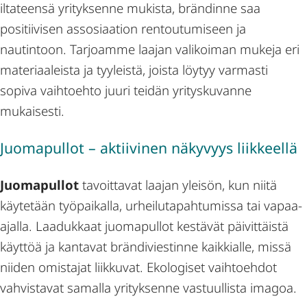
iltateensä yrityksenne mukista, brändinne saa
positiivisen assosiaation rentoutumiseen ja
nautintoon. Tarjoamme laajan valikoiman mukeja eri
materiaaleista ja tyyleistä, joista löytyy varmasti
sopiva vaihtoehto juuri teidän yrityskuvanne
mukaisesti.
Juomapullot – aktiivinen näkyvyys liikkeellä
Juomapullot
tavoittavat laajan yleisön, kun niitä
käytetään työpaikalla, urheilutapahtumissa tai vapaa-
ajalla. Laadukkaat juomapullot kestävät päivittäistä
käyttöä ja kantavat brändiviestinne kaikkialle, missä
niiden omistajat liikkuvat. Ekologiset vaihtoehdot
vahvistavat samalla yrityksenne vastuullista imagoa.