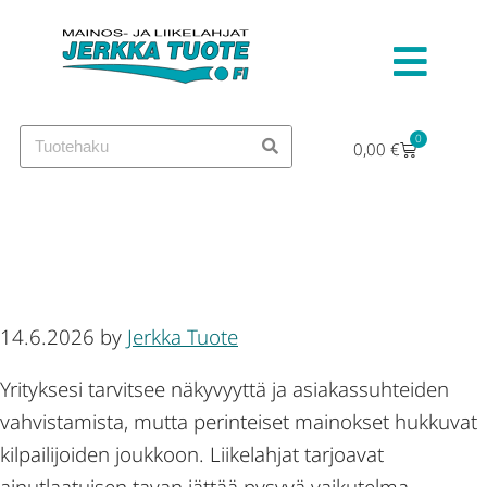
0
0,00
€
Liikelahjat yrityksille — mukit,
pullot, kynät
14.6.2026
by
Jerkka Tuote
Yrityksesi tarvitsee näkyvyyttä ja asiakassuhteiden
vahvistamista, mutta perinteiset mainokset hukkuvat
kilpailijoiden joukkoon. Liikelahjat tarjoavat
ainutlaatuisen tavan jättää pysyvä vaikutelma