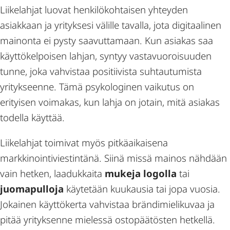
Liikelahjat luovat henkilökohtaisen yhteyden
asiakkaan ja yrityksesi välille tavalla, jota digitaalinen
mainonta ei pysty saavuttamaan. Kun asiakas saa
käyttökelpoisen lahjan, syntyy vastavuoroisuuden
tunne, joka vahvistaa positiivista suhtautumista
yritykseenne. Tämä psykologinen vaikutus on
erityisen voimakas, kun lahja on jotain, mitä asiakas
todella käyttää.
Liikelahjat toimivat myös pitkäaikaisena
markkinointiviestintänä. Siinä missä mainos nähdään
vain hetken, laadukkaita
mukeja logolla
tai
juomapulloja
käytetään kuukausia tai jopa vuosia.
Jokainen käyttökerta vahvistaa brändimielikuvaa ja
pitää yrityksenne mielessä ostopäätösten hetkellä.