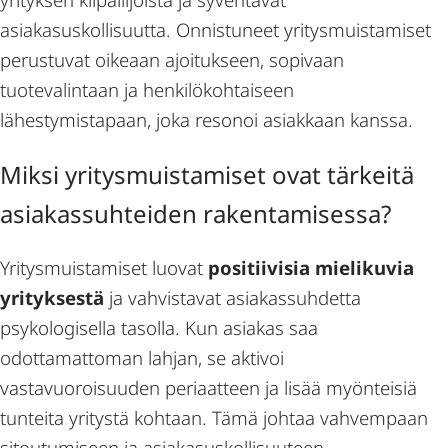
asiakasuskollisuutta. Onnistuneet yritysmuistamiset
perustuvat oikeaan ajoitukseen, sopivaan
tuotevalintaan ja henkilökohtaiseen
lähestymistapaan, joka resonoi asiakkaan kanssa.
Miksi yritysmuistamiset ovat tärkeitä
asiakassuhteiden rakentamisessa?
Yritysmuistamiset luovat
positiivisia mielikuvia
yrityksestä
ja vahvistavat asiakassuhdetta
psykologisella tasolla. Kun asiakas saa
odottamattoman lahjan, se aktivoi
vastavuoroisuuden periaatteen ja lisää myönteisiä
tunteita yritystä kohtaan. Tämä johtaa vahvempaan
sitoutumiseen ja asiakasuskollisuuteen.