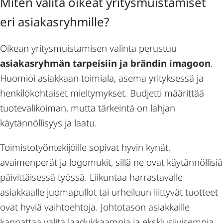
Miten valita oikeat yritysmuistamiset
eri asiakasryhmille?
Oikean yritysmuistamisen valinta perustuu
asiakasryhmän tarpeisiin ja brändin imagoon
.
Huomioi asiakkaan toimiala, asema yrityksessä ja
henkilökohtaiset mieltymykset. Budjetti määrittää
tuotevalikoiman, mutta tärkeintä on lahjan
käytännöllisyys ja laatu.
Toimistotyöntekijöille sopivat hyvin kynät,
avaimenperät ja logomukit, sillä ne ovat käytännöllisiä
päivittäisessä työssä. Liikuntaa harrastavalle
asiakkaalle juomapullot tai urheiluun liittyvät tuotteet
ovat hyviä vaihtoehtoja. Johtotason asiakkaille
kannattaa valita laadukkaampia ja eksklusiivisempia