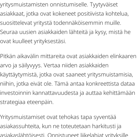
yritysmuistamisten onnistumiselle. Tyytyväiset
asiakkaat, jotka ovat kokeneet positiivista kohtelua,
suosittelevat yritystä todennäköisemmin muille.
Seuraa uusien asiakkaiden lähteitä ja kysy, mistä he
ovat kuulleet yrityksestäsi.
Pitkän aikavälin mittareita ovat asiakkaiden elinkaaren
arvo ja säilyvyys. Vertaa niiden asiakkaiden
käyttäytymistä, jotka ovat saaneet yritysmuistamisia,
niihin, jotka eivät ole. Tämä antaa konkreettista dataa
investoinnin kannattavuudesta ja auttaa kehittämään
strategiaa eteenpäin.
Yritysmuistamiset ovat tehokas tapa syventää
asiakassuhteita, kun ne toteutetaan harkitusti ja
asiakaslähtöisesti. Onnistuneet liikelahjat yrityksille