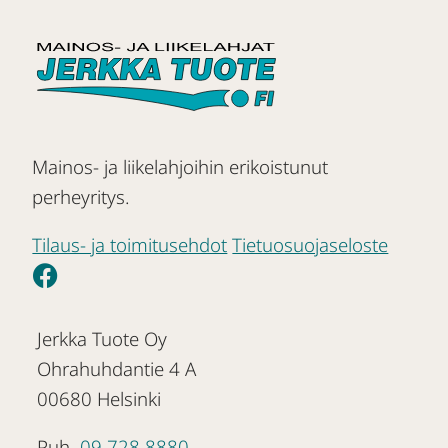
Mainos- ja liikelahjoihin erikoistunut
perheyritys.
Tilaus- ja toimitusehdot
Tietuosuojaseloste
Jerkka Tuote Oy
Ohrahuhdantie 4 A
00680 Helsinki
Puh.
09 728 8880