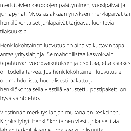
merkittävien kauppojen päättyminen, vuosipäivät ja
juhlapyhät. Myös asiakkaan yrityksen merkkipäivät tai
henkilökohtaiset juhlapäivät tarjoavat luontevia
tilaisuuksia.
Henkilökohtainen luovutus on aina vaikuttavin tapa
antaa yrityslahjoja. Se mahdollistaa kasvokkain
tapahtuvan vuorovaikutuksen ja osoittaa, että asiakas
on todella tärkeä. Jos henkilökohtainen luovutus ei
ole mahdollista, huolellisesti pakattu ja
henkilökohtaisella viestillä varustettu postipaketti on
hyvä vaihtoehto.
Viestinnän merkitys lahjan mukana on keskeinen.
Kirjoita lyhyt, henkilökohtainen viesti, joka selittää
lahjan tarkoituksen ja ilmaisee kiitollisuutta