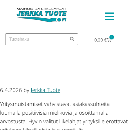
0
0,00
€
Miten yritysmuistamiset
vaikuttavat asiakassuhteisiin?
6.4.2026
by
Jerkka Tuote
Yritysmuistamiset vahvistavat asiakassuhteita
luomalla positiivisia mielikuvia ja osoittamalla
arvostusta. Hyvin valitut liikelahjat yrityksille erottavat
yrityksen kilpailijoista ja syventävät