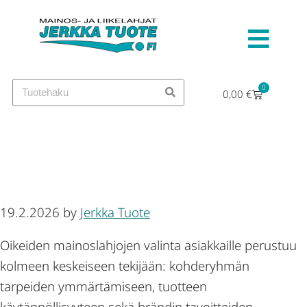
0
0,00
€
Kuinka valita oikeat
mainoslahjat asiakkaille?
19.2.2026
by
Jerkka Tuote
Oikeiden mainoslahjojen valinta asiakkaille perustuu
kolmeen keskeiseen tekijään: kohderyhmän
tarpeiden ymmärtämiseen, tuotteen
käytännöllisyyteen sekä brändin tavoitteiden