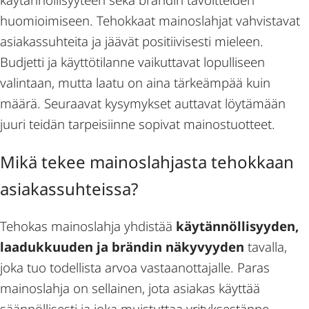
huomioimiseen. Tehokkaat mainoslahjat vahvistavat
asiakassuhteita ja jäävät positiivisesti mieleen.
Budjetti ja käyttötilanne vaikuttavat lopulliseen
valintaan, mutta laatu on aina tärkeämpää kuin
määrä. Seuraavat kysymykset auttavat löytämään
juuri teidän tarpeisiinne sopivat mainostuotteet.
Mikä tekee mainoslahjasta tehokkaan
asiakassuhteissa?
Tehokas mainoslahja yhdistää
käytännöllisyyden,
laadukkuuden ja brändin näkyvyyden
tavalla,
joka tuo todellista arvoa vastaanottajalle. Paras
mainoslahja on sellainen, jota asiakas käyttää
säännöllisesti ja joka muistuttaa yrityksestänne