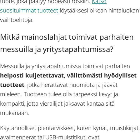
tuote, joka päätyy nopeasti roskiin.
Katso
suosituimmat tuotteet
löytääksesi oikean hintaluokan
vaihtoehtoja.
Mitkä mainoslahjat toimivat parhaiten
messuilla ja yritystapahtumissa?
Messuilla ja yritystapahtumissa toimivat parhaiten
helposti kuljetettavat, välittömästi hyödylliset
tuotteet
, jotka herättävät huomiota ja jäävät
mieleen. Tuotteen tulee olla tarpeeksi kevyt ja
kompakti, jotta vierailijat jaksavat kantaa sitä
mukanaan.
Käytännölliset pientarvikkeet, kuten kynät, muistikirjat,
avaimenperät tai USB-muistitikut, ovat