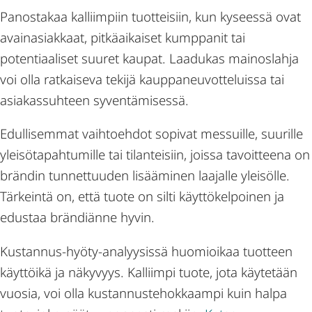
Panostakaa kalliimpiin tuotteisiin, kun kyseessä ovat
avainasiakkaat, pitkäaikaiset kumppanit tai
potentiaaliset suuret kaupat. Laadukas mainoslahja
voi olla ratkaiseva tekijä kauppaneuvotteluissa tai
asiakassuhteen syventämisessä.
Edullisemmat vaihtoehdot sopivat messuille, suurille
yleisötapahtumille tai tilanteisiin, joissa tavoitteena on
brändin tunnettuuden lisääminen laajalle yleisölle.
Tärkeintä on, että tuote on silti käyttökelpoinen ja
edustaa brändiänne hyvin.
Kustannus-hyöty-analyysissä huomioikaa tuotteen
käyttöikä ja näkyvyys. Kalliimpi tuote, jota käytetään
vuosia, voi olla kustannustehokkaampi kuin halpa