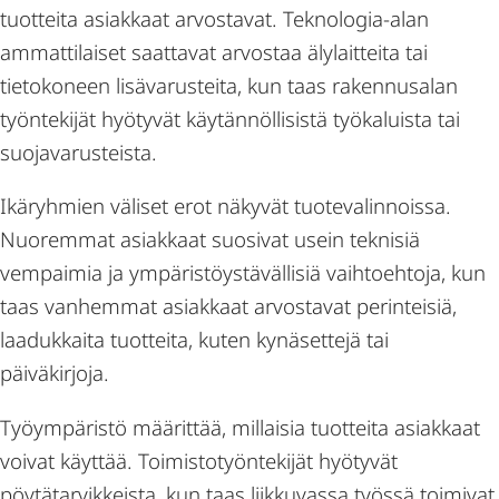
tuotteita asiakkaat arvostavat. Teknologia-alan
ammattilaiset saattavat arvostaa älylaitteita tai
tietokoneen lisävarusteita, kun taas rakennusalan
työntekijät hyötyvät käytännöllisistä työkaluista tai
suojavarusteista.
Ikäryhmien väliset erot näkyvät tuotevalinnoissa.
Nuoremmat asiakkaat suosivat usein teknisiä
vempaimia ja ympäristöystävällisiä vaihtoehtoja, kun
taas vanhemmat asiakkaat arvostavat perinteisiä,
laadukkaita tuotteita, kuten kynäsettejä tai
päiväkirjoja.
Työympäristö määrittää, millaisia tuotteita asiakkaat
voivat käyttää. Toimistotyöntekijät hyötyvät
pöytätarvikkeista, kun taas liikkuvassa työssä toimivat