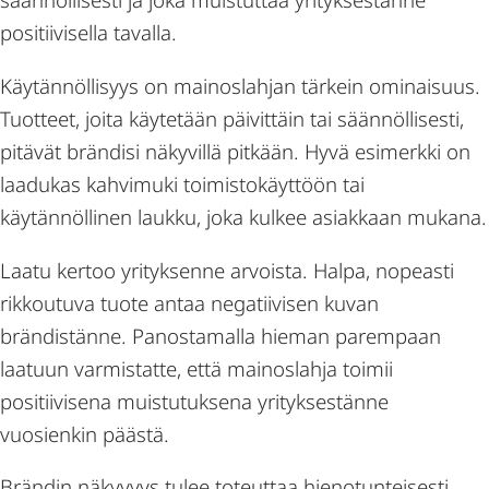
positiivisella tavalla.
Käytännöllisyys on mainoslahjan tärkein ominaisuus.
Tuotteet, joita käytetään päivittäin tai säännöllisesti,
pitävät brändisi näkyvillä pitkään. Hyvä esimerkki on
laadukas kahvimuki toimistokäyttöön tai
käytännöllinen laukku, joka kulkee asiakkaan mukana.
Laatu kertoo yrityksenne arvoista. Halpa, nopeasti
rikkoutuva tuote antaa negatiivisen kuvan
brändistänne. Panostamalla hieman parempaan
laatuun varmistatte, että mainoslahja toimii
positiivisena muistutuksena yrityksestänne
vuosienkin päästä.
Brändin näkyvyys tulee toteuttaa hienotunteisesti.