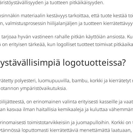
istöystävällisyyden ja tuotteen pitkäikäisyyden.
sinnäkin materiaalin kestävyys tarkoittaa, että tuote kestää t
 valmistusprosessin hiilijalanjäljen ja tuotteen kierrätettävy
 tarjoaa hyvän vastineen rahalle pitkän käyttöiän ansiosta. Ku
 on erityisen tärkeää, kun logolliset tuotteet toimivat pitkäaik
ystävällisimpiä logotuotteissa?
rätetty polyesteri, luomupuuvilla, bambu, korkki ja kierrätetyt
tuotannon ympäristövaikutuksia.
iilijätteestä, on erinomainen valinta erityisesti kasseille ja va
an kasvaa ilman haitallisia kemikaaleja ja kuluttaa vähemmän 
inomaisesti toimistotarvikkeisiin ja juomapulloihin. Korkki o
käytännössä loputtomasti kierrätettäviä menettämättä laatuaan, m