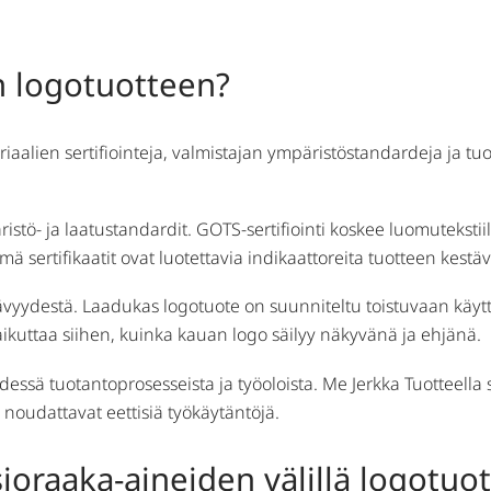
n logotuotteen?
aalien sertifiointeja, valmistajan ympäristöstandardeja ja tuot
äristö- ja laatustandardit. GOTS-sertifiointi koskee luomuteksti
 sertifikaatit ovat luotettavia indikaattoreita tuotteen kestä
vyydestä. Laadukas logotuote on suunniteltu toistuvaan käyttöö
vaikuttaa siihen, kuinka kauan logo säilyy näkyvänä ja ehjänä.
dessä tuotantoprosesseista ja työoloista. Me Jerkka Tuotteel
 noudattavat eettisiä työkäytäntöjä.
ioraaka-aineiden välillä logotuot