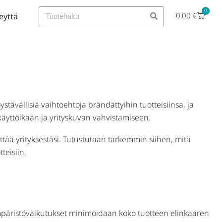
0
0,00
€
eyttä
tävällisiä vaihtoehtoja brändättyihin tuotteisiinsa, ja
käyttöikään ja yrityskuvan vahvistamiseen.
ittää yrityksestäsi. Tutustutaan tarkemmin siihen, mitä
teisiin.
 ympäristövaikutukset minimoidaan koko tuotteen elinkaaren