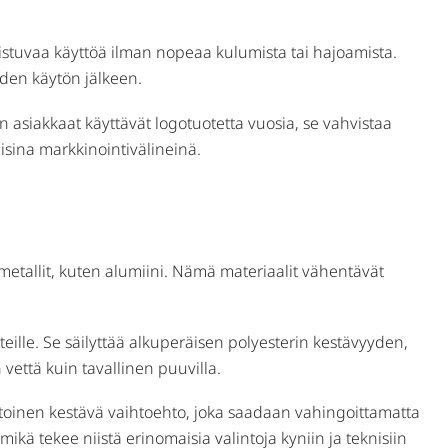
oistuvaa käyttöä ilman nopeaa kulumista tai hajoamista.
yden käytön jälkeen.
n asiakkaat käyttävät logotuotetta vuosia, se vahvistaa
aisina markkinointivälineinä.
 metallit, kuten alumiini. Nämä materiaalit vähentävät
atteille. Se säilyttää alkuperäisen polyesterin kestävyyden,
vettä kuin tavallinen puuvilla.
n toinen kestävä vaihtoehto, joka saadaan vahingoittamatta
ikä tekee niistä erinomaisia valintoja kyniin ja teknisiin