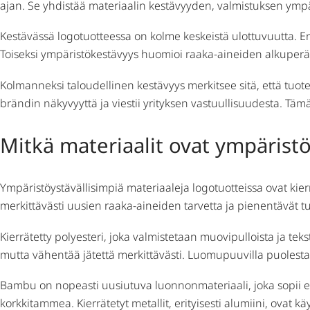
ajan. Se yhdistää materiaalin kestävyyden, valmistuksen ympär
Kestävässä logotuotteessa on kolme keskeistä ulottuvuutta. En
Toiseksi ympäristökestävyys huomioi raaka-aineiden alkuperän,
Kolmanneksi taloudellinen kestävyys merkitsee sitä, että tuote
brändin näkyvyyttä ja viestii yrityksen vastuullisuudesta. Tämä
Mitkä materiaalit ovat ympäristö
Ympäristöystävällisimpiä materiaaleja logotuotteissa ovat kier
merkittävästi uusien raaka-aineiden tarvetta ja pienentävät 
Kierrätetty polyesteri, joka valmistetaan muovipulloista ja tekst
mutta vähentää jätettä merkittävästi. Luomupuuvilla puolesta
Bambu on nopeasti uusiutuva luonnonmateriaali, joka sopii er
korkkitammea. Kierrätetyt metallit, erityisesti alumiini, ovat 