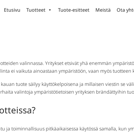
Etusivu
Tuotteet
Tuote-esitteet
Meistä
Ota yht
estävissä logotuotteissa?
otteiden valinnassa. Yritykset etsivät yhä enemmän ympäristöys
alinta ei vaikuta ainoastaan ympäristöön, vaan myös tuotteen 
kauan tuote säilyy käyttökelpoisena ja millaisen viestin se väl
rhaita valintoja ympäristötietoisen yrityksen brändättyihin tuot
otteissa?
laatu ja toiminnallisuus pitkäaikaisessa käytössä samalla, kun