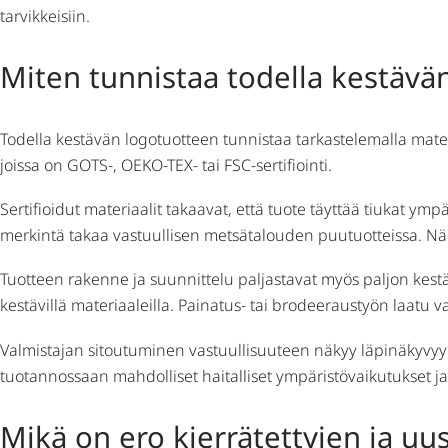
tarvikkeisiin.
Miten tunnistaa todella kestävä
Todella kestävän logotuotteen tunnistaa tarkastelemalla materi
joissa on GOTS-, OEKO-TEX- tai FSC-sertifiointi.
Sertifioidut materiaalit takaavat, että tuote täyttää tiukat ymp
merkintä takaa vastuullisen metsätalouden puutuotteissa. Nämä
Tuotteen rakenne ja suunnittelu paljastavat myös paljon kestä
kestävillä materiaaleilla. Painatus- tai brodeeraustyön laatu 
Valmistajan sitoutuminen vastuullisuuteen näkyy läpinäkyvyy
tuotannossaan mahdolliset haitalliset ympäristövaikutukset ja
Mikä on ero kierrätettyjen ja uus