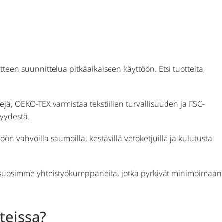
teen suunnittelua pitkäaikaiseen käyttöön. Etsi tuotteita,
ilejä, OEKO-TEX varmistaa tekstiilien turvallisuuden ja FSC-
vyydestä.
n vahvoilla saumoilla, kestävillä vetoketjuilla ja kulutusta
la suosimme yhteistyökumppaneita, jotka pyrkivät minimoimaan
teissa?