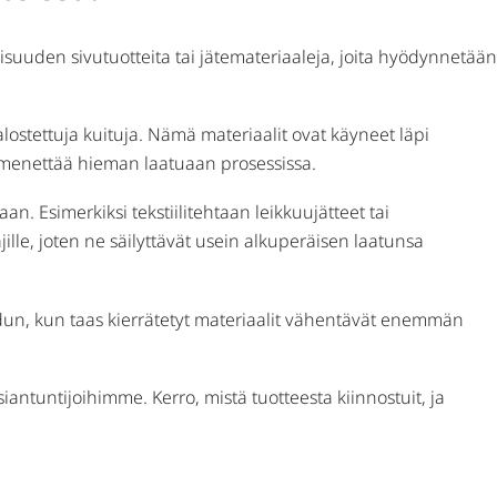
llisuuden sivutuotteita tai jätemateriaaleja, joita hyödynnetään
jalostettuja kuituja. Nämä materiaalit ovat käyneet läpi
aa menettää hieman laatuaan prosessissa.
. Esimerkiksi tekstiilitehtaan leikkuujätteet tai
lle, joten ne säilyttävät usein alkuperäisen laatunsa
dun, kun taas kierrätetyt materiaalit vähentävät enemmän
antuntijoihimme. Kerro, mistä tuotteesta kiinnostuit, ja