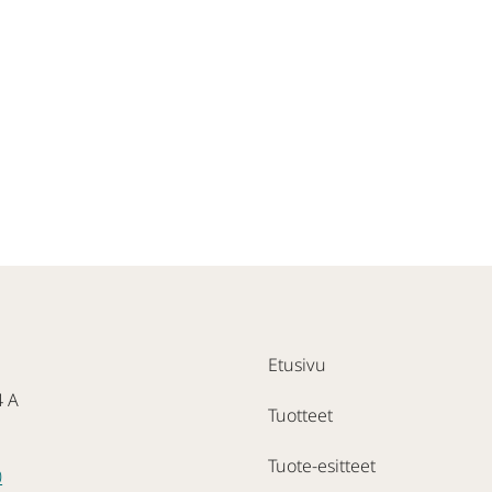
Etusivu
4 A
Tuotteet
Tuote-esitteet
0