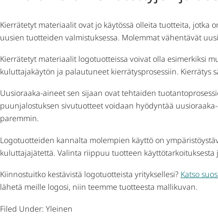
Kierrätetyt materiaalit ovat jo käytössä olleita tuotteita, jot
uusien tuotteiden valmistuksessa. Molemmat vähentävät uusie
Kierrätetyt materiaalit logotuotteissa voivat olla esimerkiksi m
kuluttajakäytön ja palautuneet kierrätysprosessiin. Kierrätys
Uusioraaka-aineet sen sijaan ovat tehtaiden tuotantoprosessien
puunjalostuksen sivutuotteet voidaan hyödyntää uusioraaka-ai
paremmin.
Logotuotteiden kannalta molempien käyttö on ympäristöystävä
kuluttajajätettä. Valinta riippuu tuotteen käyttötarkoituksesta
Kiinnostuitko kestävistä logotuotteista yrityksellesi?
Katso suos
lähetä meille logosi, niin teemme tuotteesta mallikuvan.
Filed Under: Yleinen