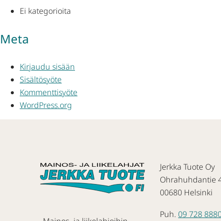
Ei kategorioita
Meta
Kirjaudu sisään
Sisältösyöte
Kommenttisyöte
WordPress.org
Jerkka Tuote Oy
Ohrahuhdantie 
00680 Helsinki
Puh.
09 728 888