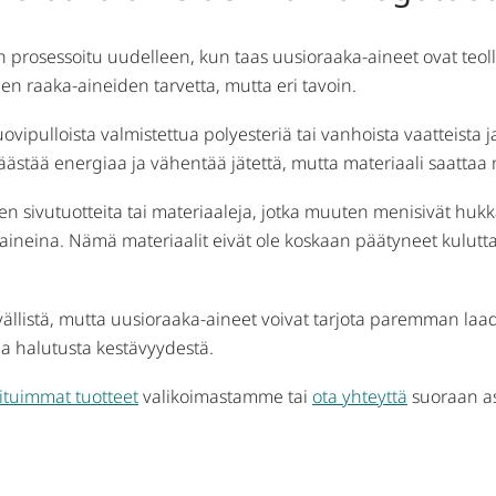
ka on prosessoitu uudelleen, kun taas uusioraaka-aineet ovat teo
n raaka-aineiden tarvetta, mutta eri tavoin.
uovipulloista valmistettua polyesteriä tai vanhoista vaatteista 
 säästää energiaa ja vähentää jätettä, mutta materiaali saatt
 sivutuotteita tai materiaaleja, jotka muuten menisivät hukkaan
neina. Nämä materiaalit eivät ole koskaan päätyneet kuluttaji
llistä, mutta uusioraaka-aineet voivat tarjota paremman laa
 ja halutusta kestävyydestä.
ituimmat tuotteet
valikoimastamme tai
ota yhteyttä
suoraan asi