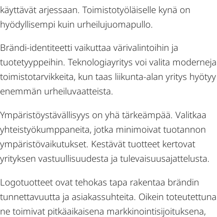
käyttävät arjessaan. Toimistotyöläiselle kynä on
hyödyllisempi kuin urheilujuomapullo.
Brändi-identiteetti vaikuttaa värivalintoihin ja
tuotetyyppeihin. Teknologiayritys voi valita moderneja
toimistotarvikkeita, kun taas liikunta-alan yritys hyötyy
enemmän urheiluvaatteista.
Ympäristöystävällisyys on yhä tärkeämpää. Valitkaa
yhteistyökumppaneita, jotka minimoivat tuotannon
ympäristövaikutukset. Kestävät tuotteet kertovat
yrityksen vastuullisuudesta ja tulevaisuusajattelusta.
Logotuotteet ovat tehokas tapa rakentaa brändin
tunnettavuutta ja asiakassuhteita. Oikein toteutettuna
ne toimivat pitkäaikaisena markkinointisijoituksena,