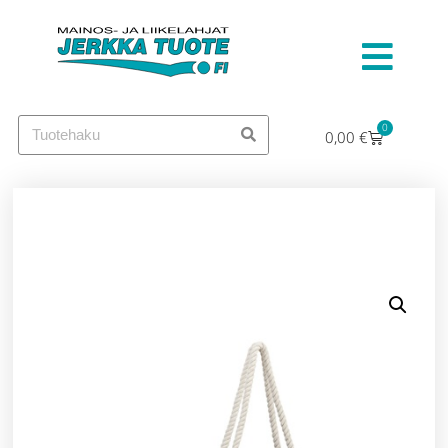
0
0,00
€