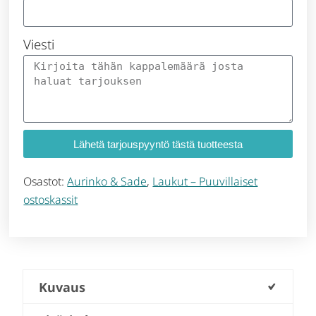
Viesti
Lähetä tarjouspyyntö tästä tuotteesta
Osastot:
Aurinko & Sade
,
Laukut – Puuvillaiset
ostoskassit
Kuvaus