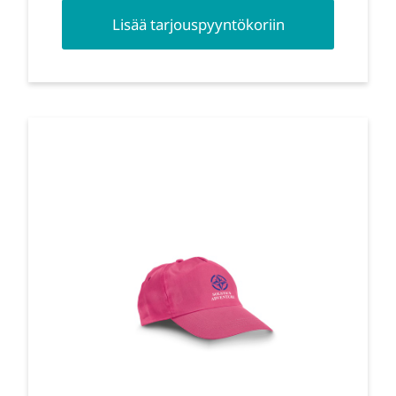
Lisää tarjouspyyntökoriin