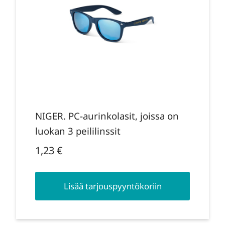
NIGER. PC-aurinkolasit, joissa on
luokan 3 peililinssit
1,23
€
Lisää tarjouspyyntökoriin