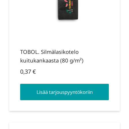
TOBOL. Silmälasikotelo
kuitukankaasta (80 g/m²)
0,37
€
Lisää tarjouspyyntökoriin