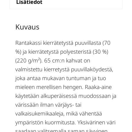
Lisätiedot
Kuvaus
Rantakassi kierrätetystä puuvillasta (70
%) ja kierrätetystä polyesteristä (30 %)
(220 g/m²). 65 cm:n kahvat on
valmistettu kierretystä puuvillaköydestä,
joka antaa mukavan tuntuman ja tuo
mieleen merellisen hengen. Raaka-aine
käytetään alkuperäisessä muodossaan ja
värissään ilman värjäys- tai
valkaisukemikaaleja, mikä vähentää
ympäristön kuormitusta. Yksivärinen väri
saadaan valitsemalla saman sävyinen