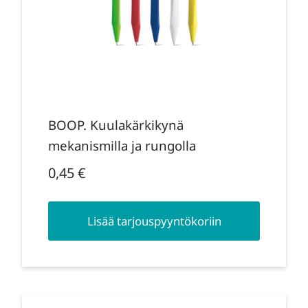
BOOP. Kuulakärkikynä
mekanismilla ja rungolla
0,45
€
Lisää tarjouspyyntökoriin