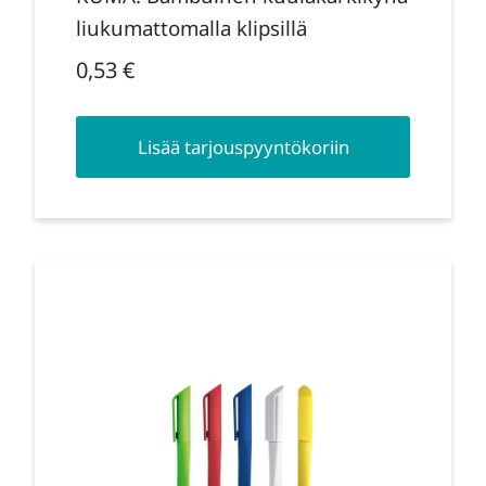
liukumattomalla klipsillä
0,53
€
Lisää tarjouspyyntökoriin