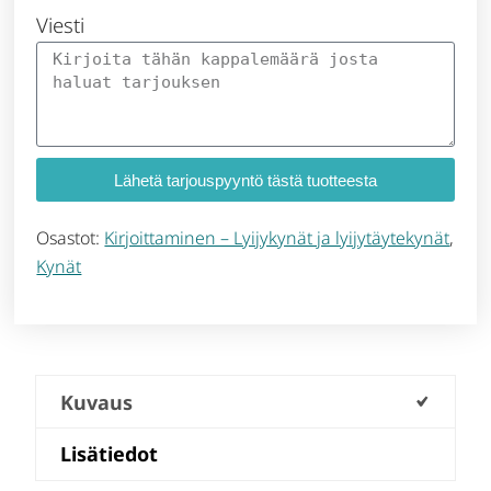
Viesti
Lähetä tarjouspyyntö tästä tuotteesta
Osastot:
Kirjoittaminen – Lyijykynät ja lyijytäytekynät
,
Kynät
Kuvaus
Lisätiedot