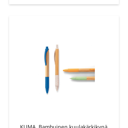
KUMA. Bambuinen kuulakärkikynä