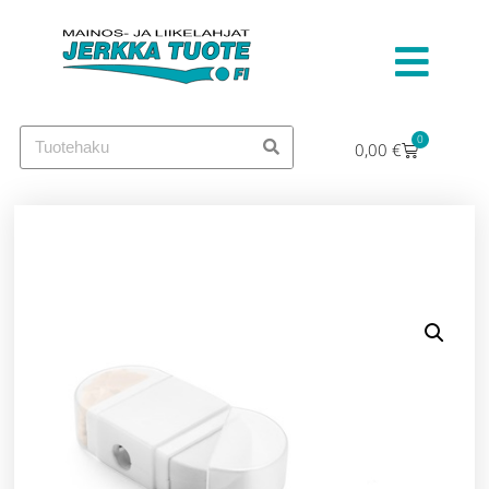
0
0,00
€