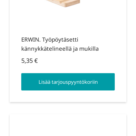
ERWIN. Työpöytäsetti
kännykkätelineellä ja mukilla
5,35
€
Lisää tarjouspyyntökoriin