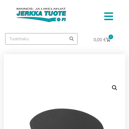
0
0,00
€