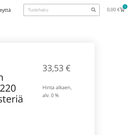
0
0,00
€
eyttä
33,53
€
n
(220
Hinta alkaen,
alv. 0 %
steriä