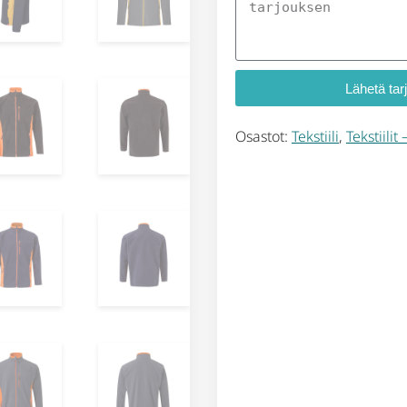
Lähetä tar
Osastot:
Tekstiili
,
Tekstiilit –