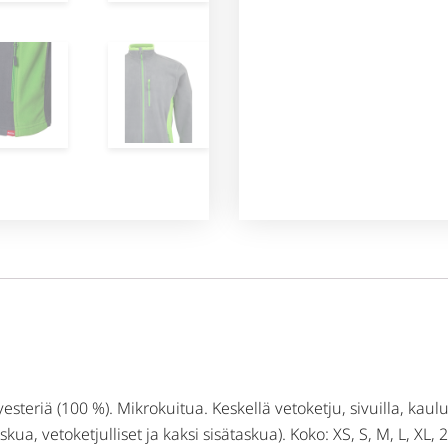
esteriä (100 %). Mikrokuitua. Keskellä vetoketju, sivuilla, kaul
skua, vetoketjulliset ja kaksi sisätaskua). Koko: XS, S, M, L, XL, 