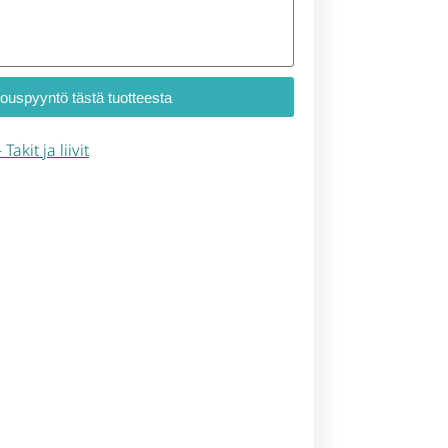
jouspyyntö tästä tuotteesta
 Takit ja liivit