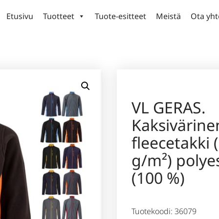
Etusivu
Tuotteet
Tuote-esitteet
Meistä
Ota yht
VL GERAS.
Kaksivärine
fleecetakki 
g/m²) polye
(100 %)
Tuotekoodi: 36079