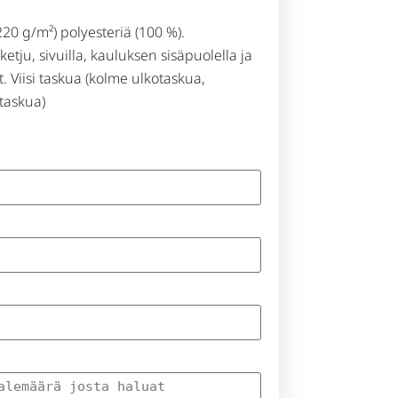
220 g/m²) polyesteriä (100 %).
etju, sivuilla, kauluksen sisäpuolella ja
t. Viisi taskua (kolme ulkotaskua,
ätaskua)