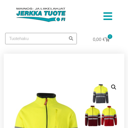
0
0,00
€