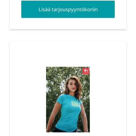
Lisää tarjouspyyntökoriin