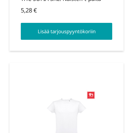
5,28
€
Lisää tarjouspyyntökoriin