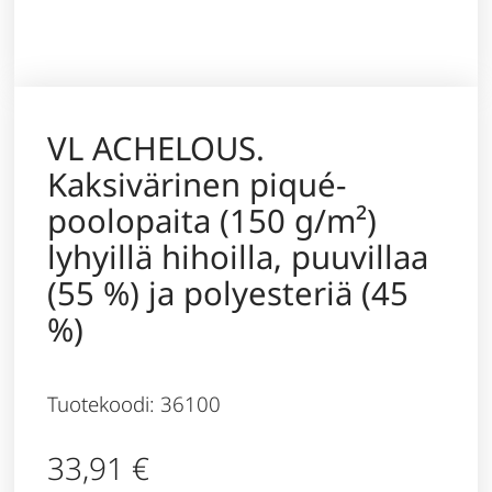
VL ACHELOUS.
Kaksivärinen piqué-
poolopaita (150 g/m²)
lyhyillä hihoilla, puuvillaa
(55 %) ja polyesteriä (45
%)
Tuotekoodi: 36100
33,91
€