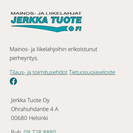
Mainos- ja liikelahjoihin erikoistunut
perheyritys.
Tilaus- ja toimitusehdot
Tietuosuojaseloste
Jerkka Tuote Oy
Ohrahuhdantie 4 A
00680 Helsinki
Puh.
09 728 8880