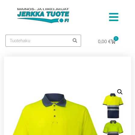
0
0,00
€