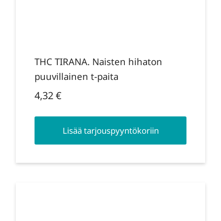
THC TIRANA. Naisten hihaton
puuvillainen t-paita
4,32
€
Lisää tarjouspyyntökoriin