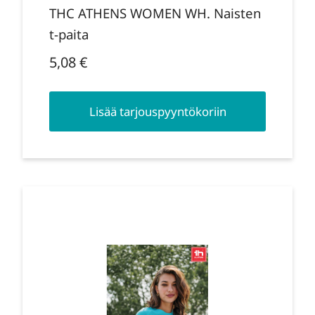
THC ATHENS WOMEN WH. Naisten
t-paita
5,08
€
Lisää tarjouspyyntökoriin