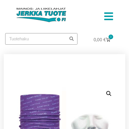
0
0,00
€