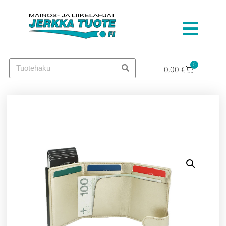
0
0,00
€