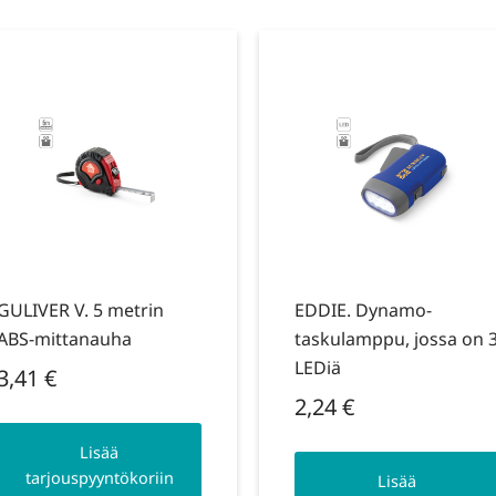
GULIVER V. 5 metrin
EDDIE. Dynamo-
ABS-mittanauha
taskulamppu, jossa on 
LEDiä
3,41
€
2,24
€
Lisää
tarjouspyyntökoriin
Lisää