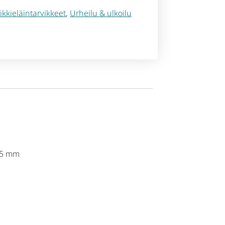
kkieläintarvikkeet
,
Urheilu & ulkoilu
 45 mm