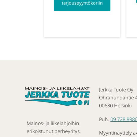
tarjouspyyntökoriin
Jerkka Tuote Oy
Ohrahuhdantie 
00680 Helsinki
Puh.
09 728 888
Mainos- ja liikelahjoihin
erikoistunut perheyritys.
Myyntinäyttely a