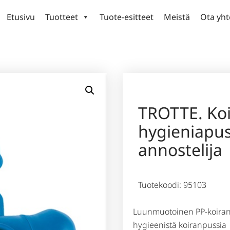
Etusivu
Tuotteet
Tuote-esitteet
Meistä
Ota yht
TROTTE. Ko
hygieniapus
annostelija
Tuotekoodi: 95103
Luunmuotoinen PP-koiranpu
hygieenistä koiranpussia