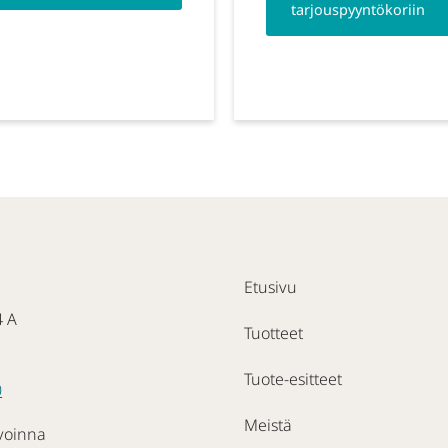
tarjouspyyntökoriin
Etusivu
4 A
Tuotteet
Tuote-esitteet
0
Meistä
voinna