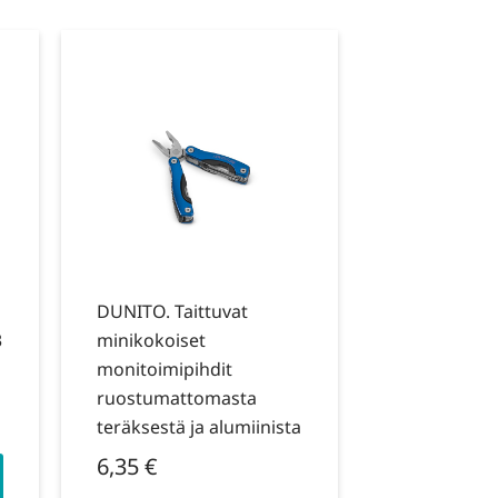
DUNITO. Taittuvat
3
minikokoiset
monitoimipihdit
ruostumattomasta
teräksestä ja alumiinista
6,35
€