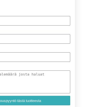
jouspyyntö tästä tuotteesta