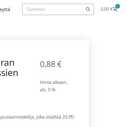
0
0,00
€
eyttä
iran
0,88
€
sien
Hinta alkaen,
alv. 0 %
ssiannostelija, joka sisältää 20 PE-