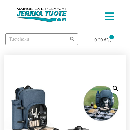
0
0,00
€