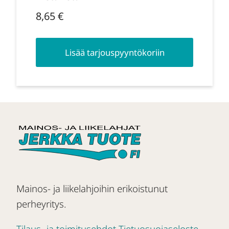
8,65
€
Lisää tarjouspyyntökoriin
Mainos- ja liikelahjoihin erikoistunut
perheyritys.
Tilaus- ja toimitusehdot
Tietuosuojaseloste