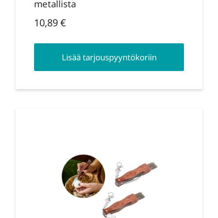
metallista
10,89
€
Lisää tarjouspyyntökoriin