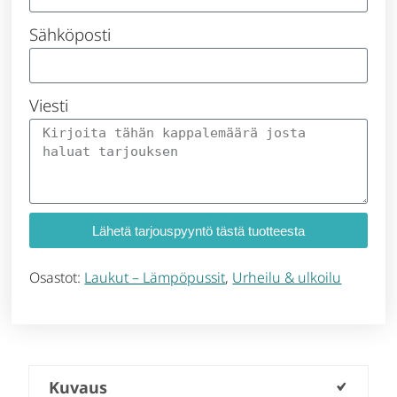
Sähköposti
Viesti
Lähetä tarjouspyyntö tästä tuotteesta
Osastot:
Laukut – Lämpöpussit
,
Urheilu & ulkoilu
Kuvaus