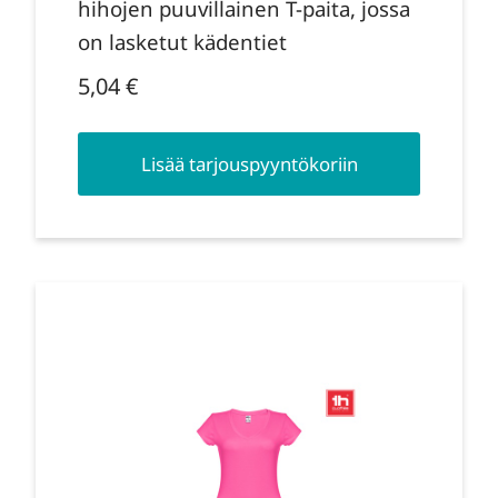
hihojen puuvillainen T-paita, jossa
on lasketut kädentiet
5,04
€
Lisää tarjouspyyntökoriin