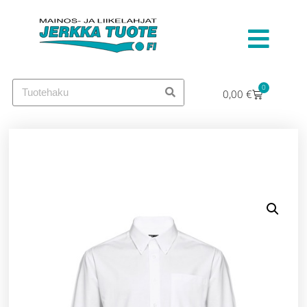
0
0,00
€