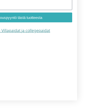
jouspyyntö tästä tuotteesta
 – Villapaidat ja collegepaidat