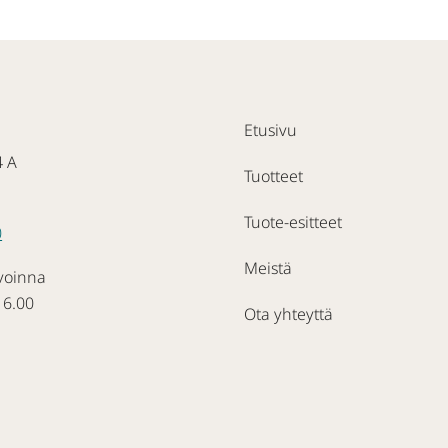
Etusivu
4 A
Tuotteet
Tuote-esitteet
0
Meistä
voinna
16.00
Ota yhteyttä