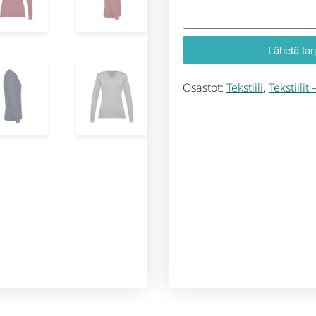
Lähetä tar
Osastot:
Tekstiili
,
Tekstiilit