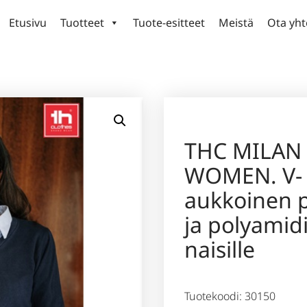
Etusivu
Tuotteet
Tuote-esitteet
Meistä
Ota yht
THC MILAN
WOMEN. V-
aukkoinen p
ja polyamid
naisille
Tuotekoodi: 30150