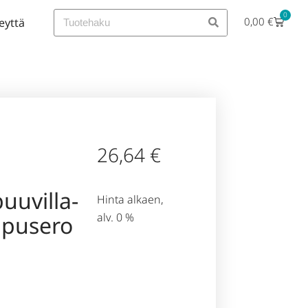
0
0,00
€
eyttä
26,64
€
uuvilla-
Hinta alkaen,
alv. 0 %
ipusero