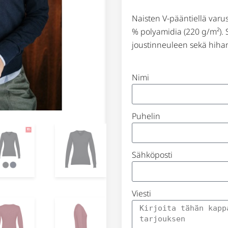
Naisten V-pääntiellä varu
% polyamidia (220 g/m²). 
joustinneuleen sekä hiha
Nimi
Puhelin
Sähköposti
Viesti