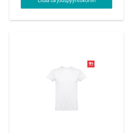
Lisää tarjouspyyntökoriin