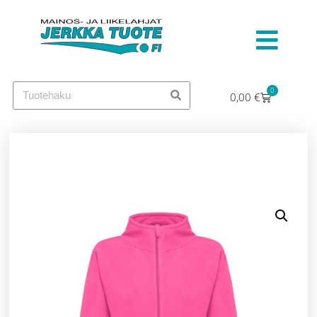
0
0,00
€