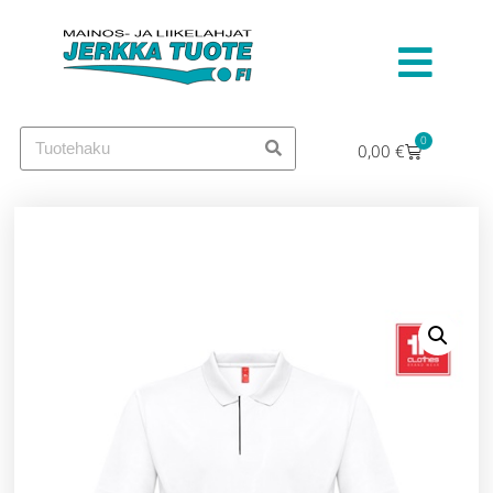
0
0,00
€