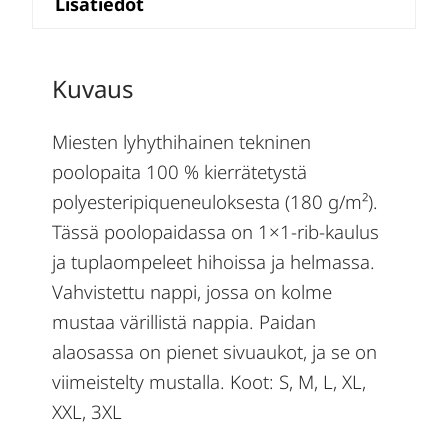
Lisätiedot
Kuvaus
Miesten lyhythihainen tekninen
poolopaita 100 % kierrätetystä
polyesteripiqueneuloksesta (180 g/m²).
Tässä poolopaidassa on 1×1-rib-kaulus
ja tuplaompeleet hihoissa ja helmassa.
Vahvistettu nappi, jossa on kolme
mustaa värillistä nappia. Paidan
alaosassa on pienet sivuaukot, ja se on
viimeistelty mustalla. Koot: S, M, L, XL,
XXL, 3XL