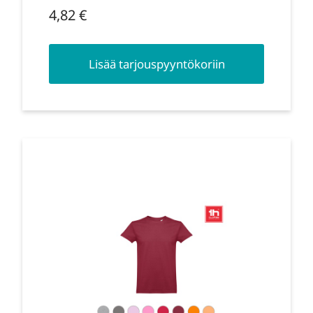
4,82
€
Lisää tarjouspyyntökoriin