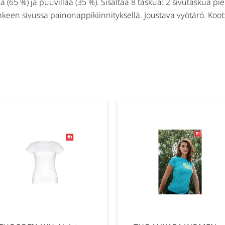
 (65 %) ja puuvillaa (35 %). Sisältää 8 taskua: 2 sivutaskua pie
hkeen sivussa painonappikiinnityksellä. Joustava vyötärö. Koot: 