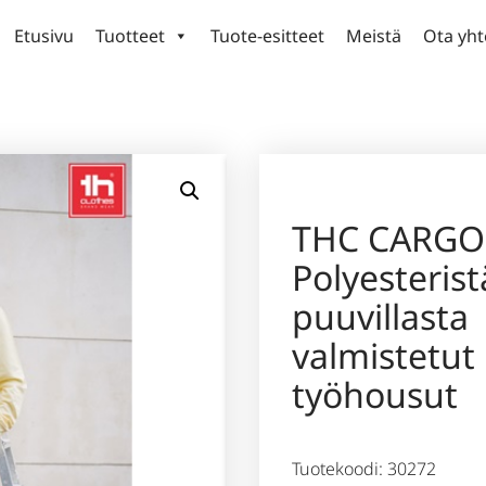
Etusivu
Tuotteet
Tuote-esitteet
Meistä
Ota yht
THC CARGO
Polyesterist
puuvillasta
valmistetut
työhousut
Tuotekoodi: 30272