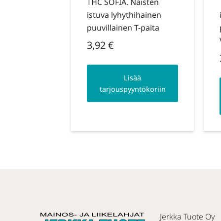
THC SOFIA. Naisten
istuva lyhythihainen
puuvillainen T-paita
3,92
€
Lisää
tarjouspyyntökoriin
Jerkka Tuote Oy