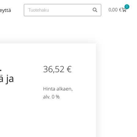
0
0,00
€
eyttä
.
36,52
€
ä ja
Hinta alkaen,
alv. 0 %