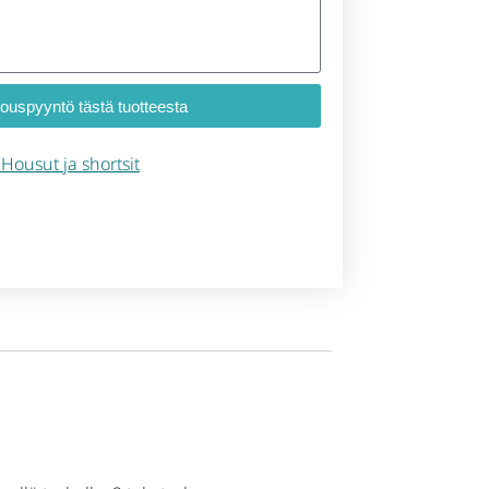
jouspyyntö tästä tuotteesta
– Housut ja shortsit