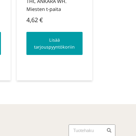
THC ANKARA WH.
Miesten t-paita
4,62
€
Lisää
tarjouspyyntökoriin