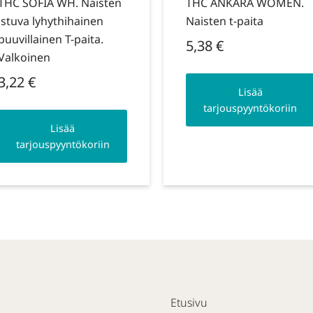
THC SOFIA WH. Naisten
THC ANKARA WOMEN.
istuva lyhythihainen
Naisten t-paita
puuvillainen T-paita.
5,38
€
Valkoinen
3,22
€
Lisää
tarjouspyyntökoriin
Lisää
tarjouspyyntökoriin
Etusivu