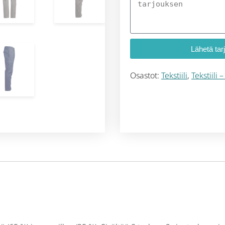
Lähetä tar
Osastot:
Tekstiili
,
Tekstiili 