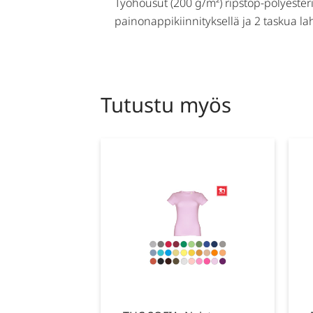
Työhousut (200 g/m²) ripstop-polyesteriä
painonappikiinnityksellä ja 2 taskua la
Tutustu myös