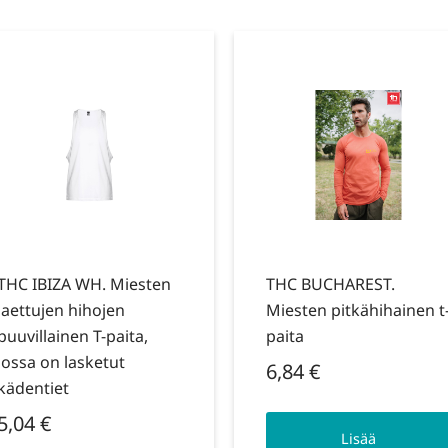
THC IBIZA WH. Miesten
THC BUCHAREST.
jaettujen hihojen
Miesten pitkähihainen t
puuvillainen T-paita,
paita
jossa on lasketut
6,84
€
kädentiet
5,04
€
Lisää