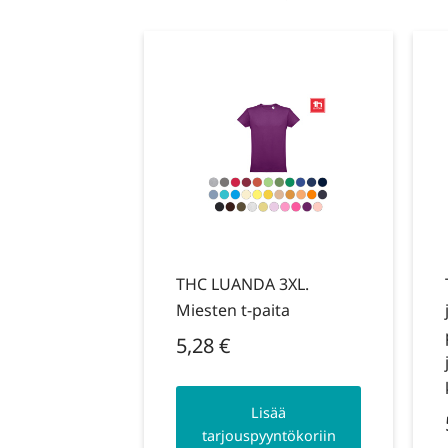
THC LUANDA 3XL.
Miesten t-paita
5,28
€
Lisää
tarjouspyyntökoriin