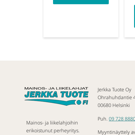
Jerkka Tuote Oy
Ohrahuhdantie 
00680 Helsinki
Puh.
09 728 888
Mainos- ja liikelahjoihin
erikoistunut perheyritys.
Myyntinäyttely a