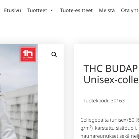
Etusivu
Tuotteet
Tuote-esitteet
Meistä
Ota yht
THC BUDAP
Unisex-coll
Tuotekoodi: 30163
Collegepaita (unisex) 50 %
g/m²), karstattu sisäpuoli.
nauhareunukset sekä nelj