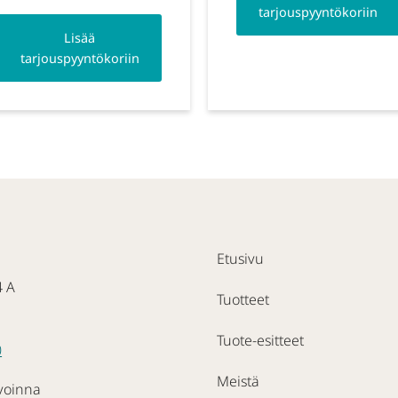
tarjouspyyntökoriin
Lisää
tarjouspyyntökoriin
Etusivu
4 A
Tuotteet
Tuote-esitteet
0
Meistä
voinna