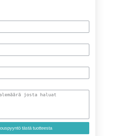
jouspyyntö tästä tuotteesta