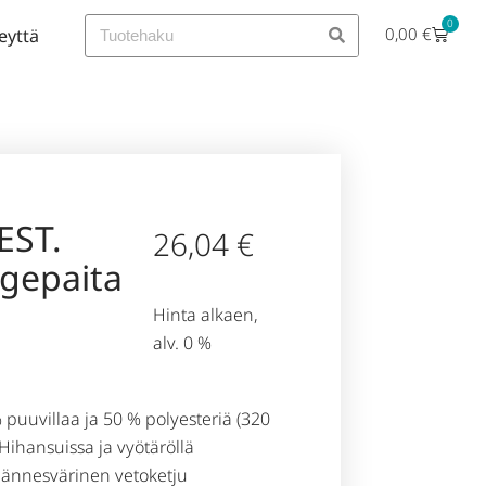
0
0,00
€
eyttä
EST.
26,04
€
egepaita
Hinta alkaen,
alv. 0 %
 puuvillaa ja 50 % polyesteriä (320
 Hihansuissa ja vyötäröllä
ännesvärinen vetoketju