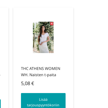
THC ATHENS WOMEN
-
WH. Naisten t-paita
5,08
€
Lisää
tarjouspyyntökoriin