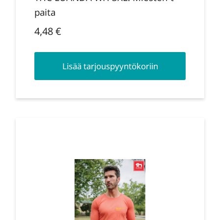
paita
4,48
€
Lisää tarjouspyyntökoriin