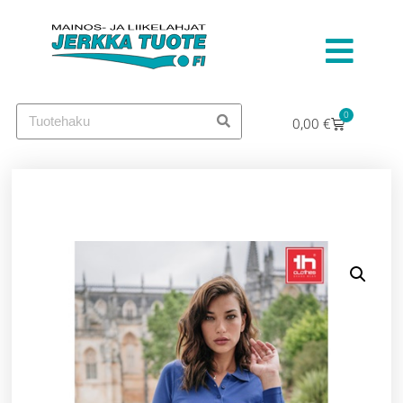
0
0,00
€