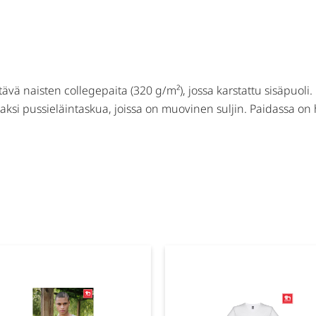
tävä naisten collegepaita (320 g/m²), jossa karstattu sisäpuoli
 kaksi pussieläintaskua, joissa on muovinen suljin. Paidassa on