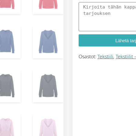
Lähetä tar
Osastot:
Tekstiili
,
Tekstiilit