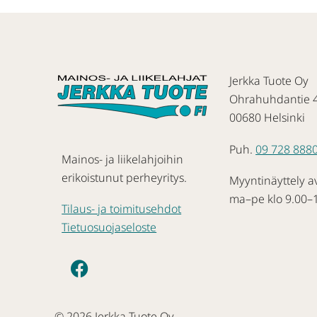
Jerkka Tuote Oy
Ohrahuhdantie 
00680 Helsinki
Puh.
09 728 888
Mainos- ja liikelahjoihin
erikoistunut perheyritys.
Myyntinäyttely a
ma–pe klo 9.00–
Tilaus- ja toimitusehdot
Tietuosuojaseloste
© 2026 Jerkka Tuote Oy