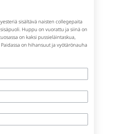
yesteriä sisältävä naisten collegepaita
u sisäpuoli. Huppu on vuorattu ja siinä on
 Etuosassa on kaksi pussieläintaskua,
. Paidassa on hihansuut ja vyötärönauha