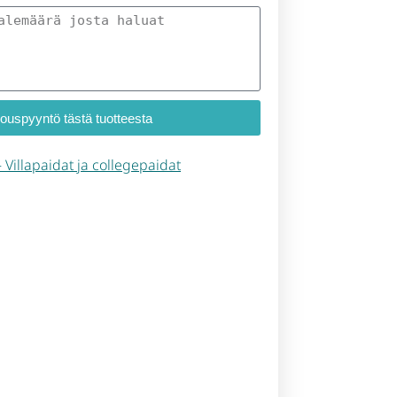
jouspyyntö tästä tuotteesta
 – Villapaidat ja collegepaidat