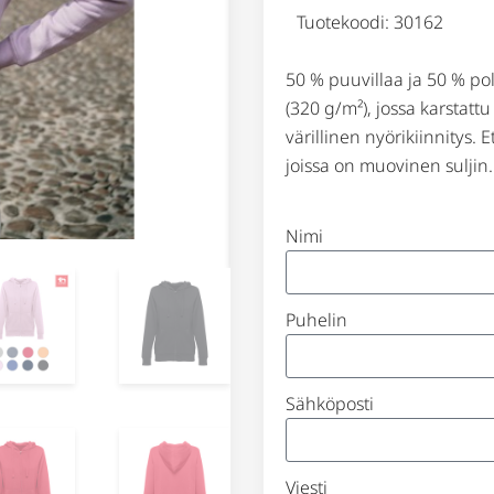
Tuotekoodi: 30162
50 % puuvillaa ja 50 % pol
(320 g/m²), jossa karstatt
värillinen nyörikiinnitys.
joissa on muovinen suljin
Nimi
Puhelin
Sähköposti
Viesti