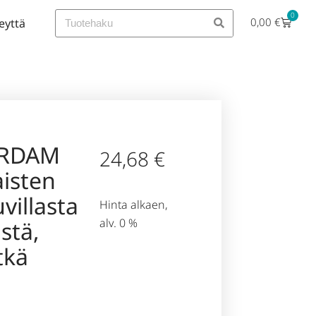
0
0,00
€
eyttä
ERDAM
24,68
€
isten
villasta
Hinta alkaen,
alv. 0 %
istä,
tkä