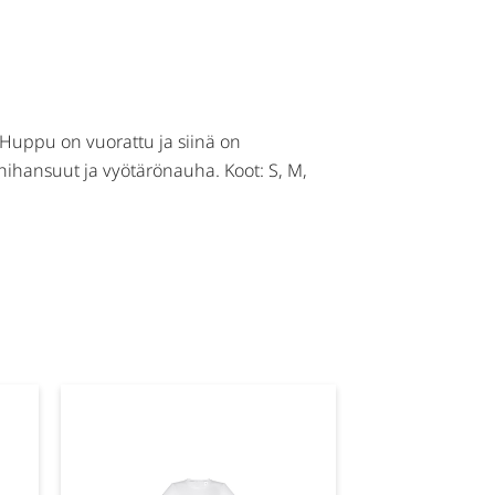
. Huppu on vuorattu ja siinä on
 hihansuut ja vyötärönauha. Koot: S, M,