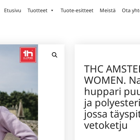
Etusivu
Tuotteet
Tuote-esitteet
Meistä
Ota yht
THC AMST
WOMEN. Na
huppari puu
ja polyester
jossa täyspi
vetoketju