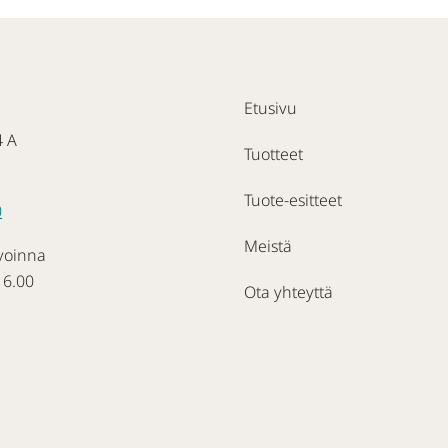
Etusivu
4 A
Tuotteet
Tuote-esitteet
0
Meistä
voinna
16.00
Ota yhteyttä