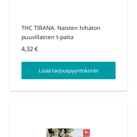
THC TIRANA. Naisten hihaton
puuvillainen t-paita
4,32
€
Lisää tarjouspyyntökoriin