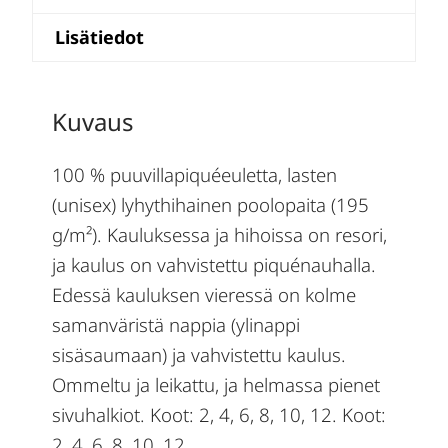
Lisätiedot
Kuvaus
100 % puuvillapiquéeuletta, lasten
(unisex) lyhythihainen poolopaita (195
g/m²). Kauluksessa ja hihoissa on resori,
ja kaulus on vahvistettu piquénauhalla.
Edessä kauluksen vieressä on kolme
samanväristä nappia (ylinappi
sisäsaumaan) ja vahvistettu kaulus.
Ommeltu ja leikattu, ja helmassa pienet
sivuhalkiot. Koot: 2, 4, 6, 8, 10, 12. Koot:
2, 4, 6, 8, 10, 12