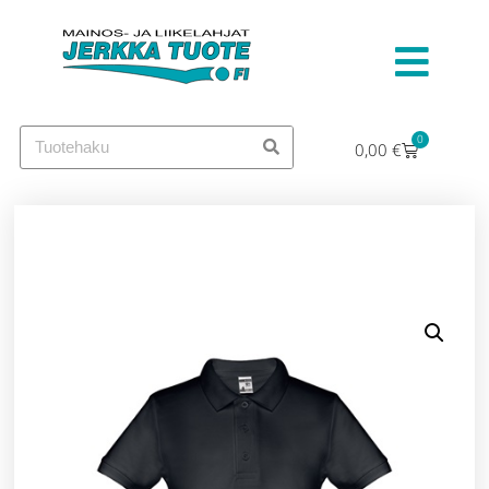
0
0,00
€