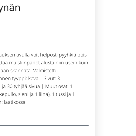
kynän
auksen avulla voit helposti pyyhkiä pois
ittaa muistiinpanot alusta niin usein kuin
daan skannata. Valmistettu
nen tyyppi: kova | Sivut: 3
a ja 30 tyhjää sivua | Muut osat: 1
pullo, sieni ja 1 liina), 1 tussi ja 1
: laatikossa