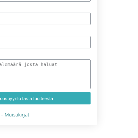
jouspyyntö tästä tuotteesta
 – Muistikirjat