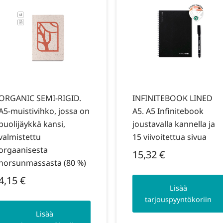
ORGANIC SEMI-RIGID.
INFINITEBOOK LINED
A5-muistivihko, jossa on
A5. A5 Infinitebook
puolijäykkä kansi,
joustavalla kannella ja
valmistettu
15 viivoitettua sivua
orgaanisesta
15,32
€
norsunmassasta (80 %)
4,15
€
Lisää
tarjouspyyntökoriin
Lisää