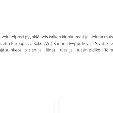
voit helposti pyyhkiä pois kaiken kirjoittamasi ja aloittaa mui
tettu Euroopassa.Koko: A5 | Kannen tyyppi: kova | Sivut: 3 teh
ä suihkepullo, sieni ja 1 liina), 1 tussi ja 1 tussin pidike | T