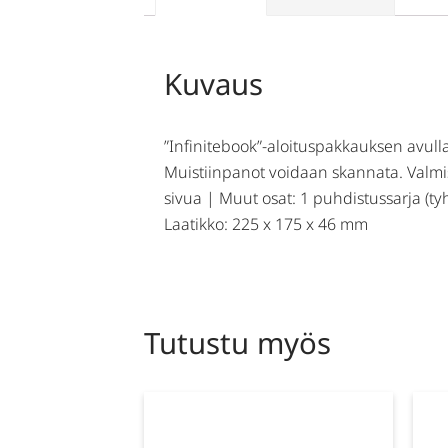
Kuvaus
”Infinitebook”-aloituspakkauksen avulla 
Muistiinpanot voidaan skannata. Valmis
sivua | Muut osat: 1 puhdistussarja (tyhj
Laatikko: 225 x 175 x 46 mm
Tutustu myös