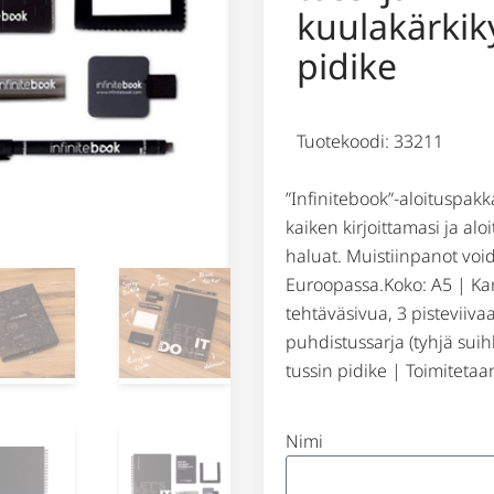
kuulakärki
pidike
Tuotekoodi: 33211
”Infinitebook”-aloituspakk
kaiken kirjoittamasi ja alo
haluat. Muistiinpanot voi
Euroopassa.Koko: A5 | Kan
tehtäväsivua, 3 pisteviiva
puhdistussarja (tyhjä suihke
tussin pidike | Toimitetaan
Nimi