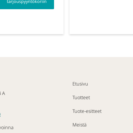
tarjouspyyntökoriin
Etusivu
4 A
Tuotteet
Tuote-esitteet
0
Meistä
voinna