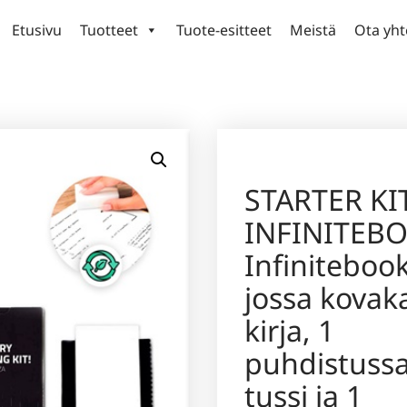
Etusivu
Tuotteet
Tuote-esitteet
Meistä
Ota yht
STARTER KI
INFINITEB
Infinitebook
jossa kovak
kirja, 1
puhdistussa
tussi ja 1