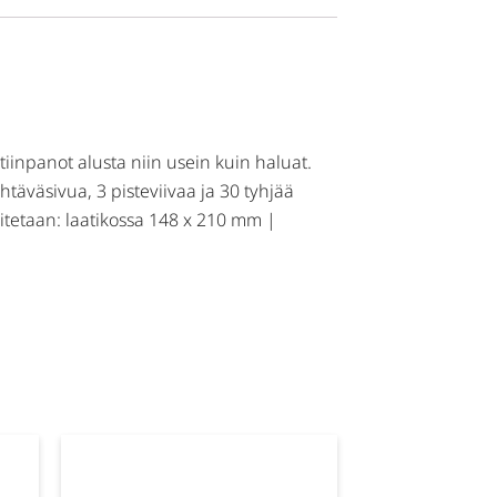
stiinpanot alusta niin usein kuin haluat.
täväsivua, 3 pisteviivaa ja 30 tyhjää
oimitetaan: laatikossa 148 x 210 mm |