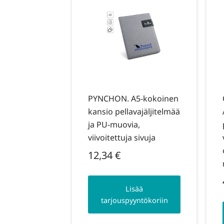
PYNCHON. A5-kokoinen
kansio pellavajäljitelmää
ja PU-muovia,
viivoitettuja sivuja
12,34
€
Lisää
tarjouspyyntökoriin