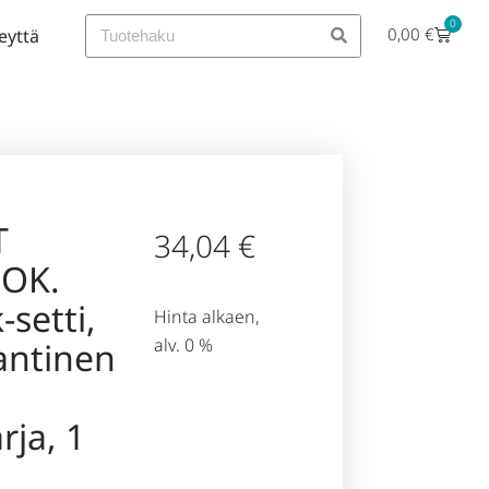
0
0,00
€
eyttä
T
34,04
€
OOK.
-setti,
Hinta alkaen,
alv. 0 %
antinen
rja, 1