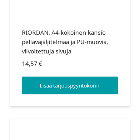
RIORDAN. A4-kokoinen kansio
pellavajäljitelmää ja PU-muovia,
viivoitettuja sivuja
14,57
€
Lisää tarjouspyyntökoriin