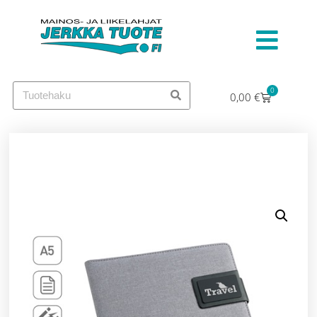
0
0,00
€