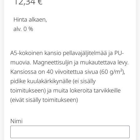
12,34
€
Hinta alkaen,
alv. 0 %
A5-kokoinen kansio pellavajäljitelmää ja PU-
muovia. Magneettisuljin ja mukautettava levy.
Kansiossa on 40 viivoitettua sivua (60 g/m²),
pidike kuulakärkikynälle (ei sisälly
toimitukseen) ja muita lokeroita tarvikkeille
(eivät sisälly toimitukseen)
Nimi