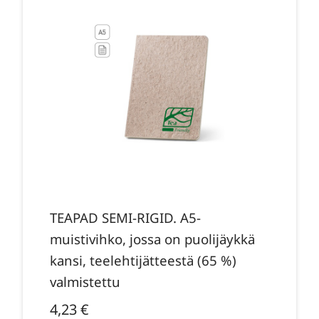
TEAPAD SEMI-RIGID. A5-
muistivihko, jossa on puolijäykkä
kansi, teelehtijätteestä (65 %)
valmistettu
4,23
€