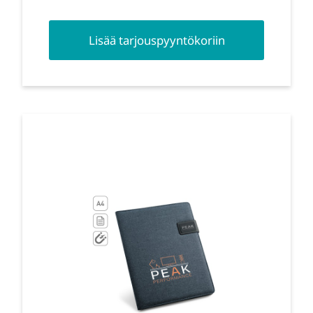
Lisää tarjouspyyntökoriin