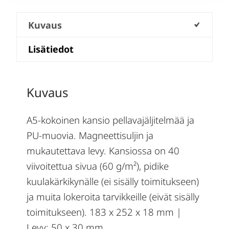
Kuvaus
Lisätiedot
Kuvaus
A5-kokoinen kansio pellavajäljitelmää ja
PU-muovia. Magneettisuljin ja
mukautettava levy. Kansiossa on 40
viivoitettua sivua (60 g/m²), pidike
kuulakärkikynälle (ei sisälly toimitukseen)
ja muita lokeroita tarvikkeille (eivät sisälly
toimitukseen). 183 x 252 x 18 mm |
Levy: 50 x 30 mm