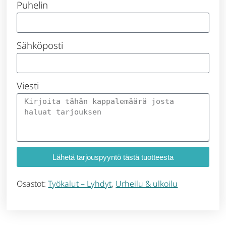
Puhelin
Sähköposti
Viesti
Lähetä tarjouspyyntö tästä tuotteesta
Osastot:
Työkalut – Lyhdyt
,
Urheilu & ulkoilu