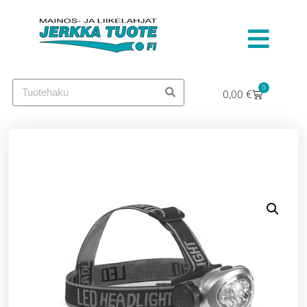
0
0,00
€