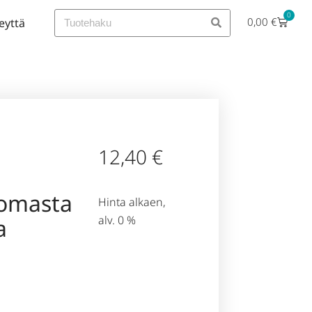
0
0,00
€
eyttä
12,40
€
omasta
Hinta alkaen,
alv. 0 %
a