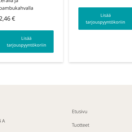
terällä ja
bambukahvalla
Lisää
2,46
€
tarjouspyyntökoriin
Lisää
tarjouspyyntökoriin
Etusivu
4 A
Tuotteet