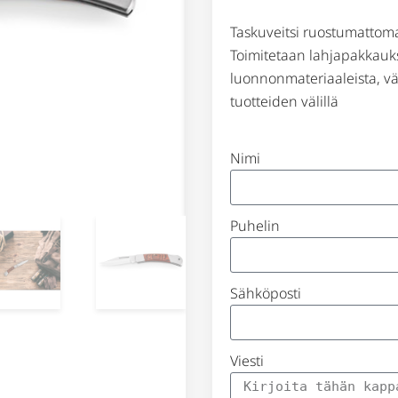
Taskuveitsi ruostumattomas
Toimitetaan lahjapakkauks
luonnonmateriaaleista, vär
tuotteiden välillä
Nimi
Puhelin
Sähköposti
Viesti