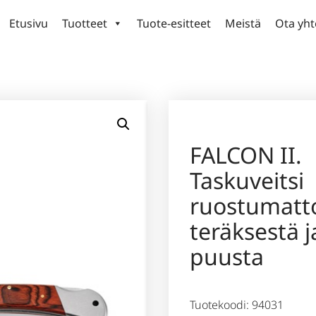
Etusivu
Tuotteet
Tuote-esitteet
Meistä
Ota yht
FALCON II.
Taskuveitsi
ruostumatt
teräksestä j
puusta
Tuotekoodi: 94031