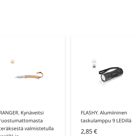
RANGER. Kynäveitsi
FLASHY. Alumiininen
ruostumattomasta
taskulamppu 9 LEDillä
teräksestä valmistetulla
2,85
€