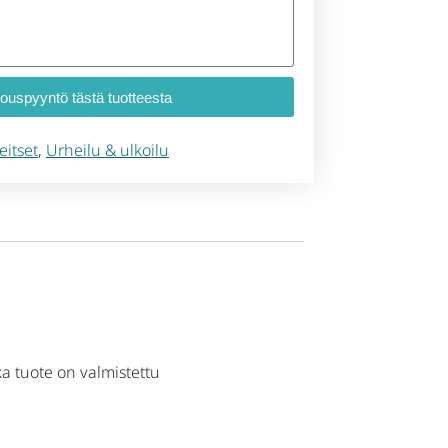
jouspyyntö tästä tuotteesta
eitset
,
Urheilu & ulkoilu
a tuote on valmistettu