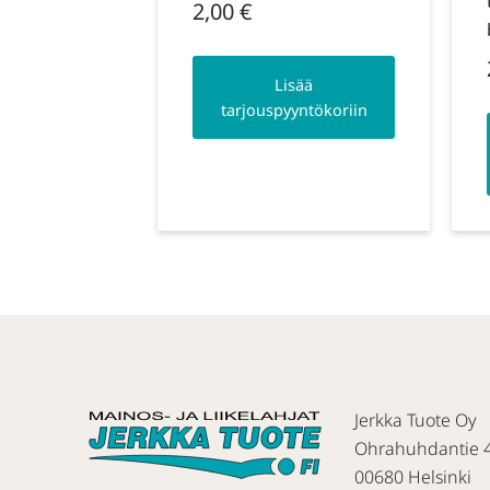
2,00
€
Lisää
tarjouspyyntökoriin
Jerkka Tuote Oy
Ohrahuhdantie 
00680 Helsinki