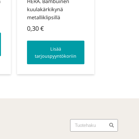
ä
HERA. Bambuinen
kuulakärkikynä
metalliklipsillä
0,30
€
Lisää
tarjouspyyntökoriin