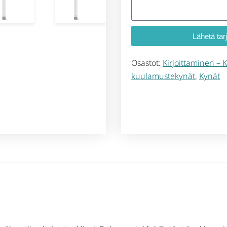
Lähetä tar
Osastot:
Kirjoittaminen – K
kuulamustekynät
,
Kynät