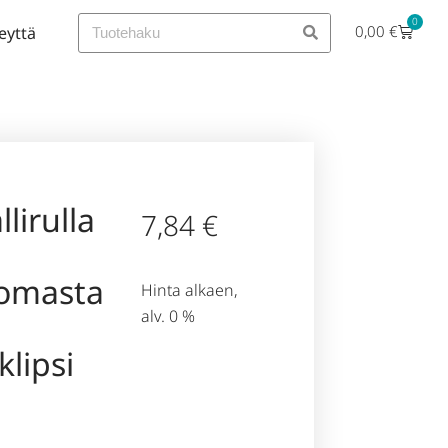
0
0,00
€
eyttä
lirulla
7,84
€
omasta
Hinta alkaen,
alv. 0 %
klipsi