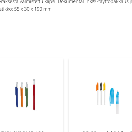
eräksestä valmistettu klipsi. Dokumental Ink® -täyttöpakkaus 
tikko: 55 x 30 x 190 mm