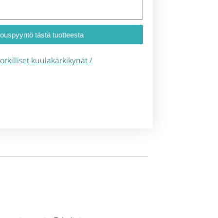
jouspyyntö tästä tuotteesta
orkilliset kuulakärkikynät /