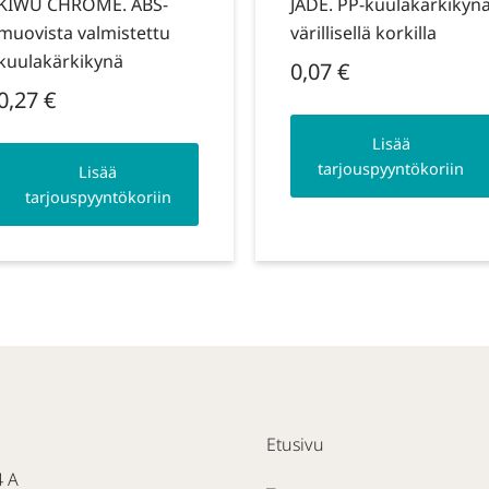
KIWU CHROME. ABS-
JADE. PP-kuulakärkikyn
muovista valmistettu
värillisellä korkilla
kuulakärkikynä
0,07
€
0,27
€
Lisää
tarjouspyyntökoriin
Lisää
tarjouspyyntökoriin
Etusivu
4 A