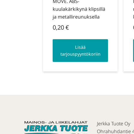
MOVE. ABS-
kuulakärkikynä klipsillä
ja metallireunuksella
0,20
€
Lisää
tarjouspyyntökoriin
Jerkka Tuote Oy
Ohrahuhdantie 