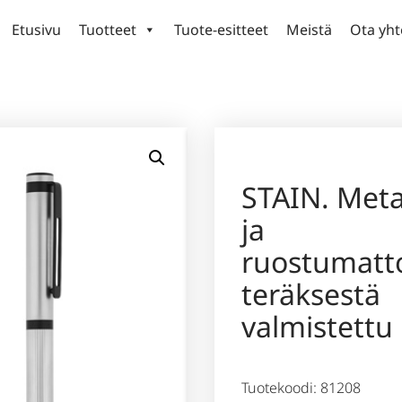
Etusivu
Tuotteet
Tuote-esitteet
Meistä
Ota yht
STAIN. Metal
ja
ruostumatt
teräksestä
valmistettu 
Tuotekoodi: 81208